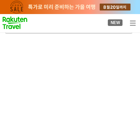
to
top
page
NEW
미메구리 신사
2026-08-22
-
2026-08-23
객실당
2
명
•
객실
1
개