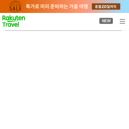
to
top
page
NEW
다이토구
2026-08-20
-
2026-08-21
객실당
2
명
•
객실
1
개