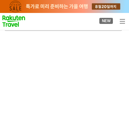
to
top
page
NEW
시이나마치역
2026-08-21
-
2026-08-22
객실당
2
명
•
객실
1
개