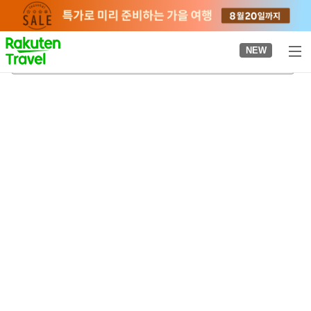
to
top
page
NEW
에시마오하시
2026-08-23
-
2026-08-24
객실당
2
명
•
객실
1
개