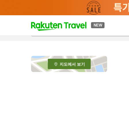
t
NEW
o
p
P
a
g
e
지도에서 보기
_
s
e
a
r
c
h