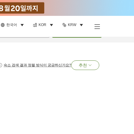
한국어
KOR
KRW
명
•
객실
1
개
검색
추천
숙소 검색 결과 정렬 방식이 궁금하신가요?