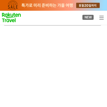
to
top
page
NEW
신토미초역
2026-08-20
-
2026-08-21
객실당
2
명
•
객실
1
개