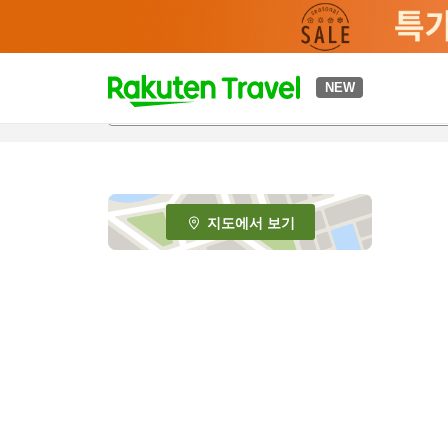
t
NEW
o
p
P
a
g
e
지도에서 보기
_
s
e
a
r
c
h