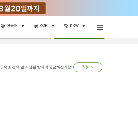
한국어
KOR
KRW
명
•
객실
1
개
검색
추천
숙소 검색 결과 정렬 방식이 궁금하신가요?