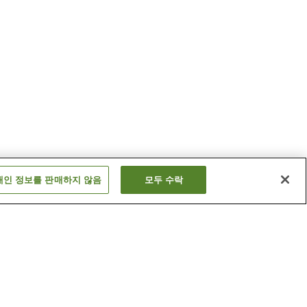
개인 정보를 판매하지 않음
모두 수락
긴타로 온천
메이켄 온천
더 보기