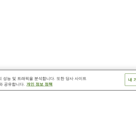
 성능 및 트래픽을 분석합니다. 또한 당사 사이트
내 
와 공유합니다.
개인 정보 정책
고카야마 온천
구로베가와 아케비 온천
기타야마 광천
다테야마 산로쿠 온천
다테야마 요시미네 온천
라이초 온천