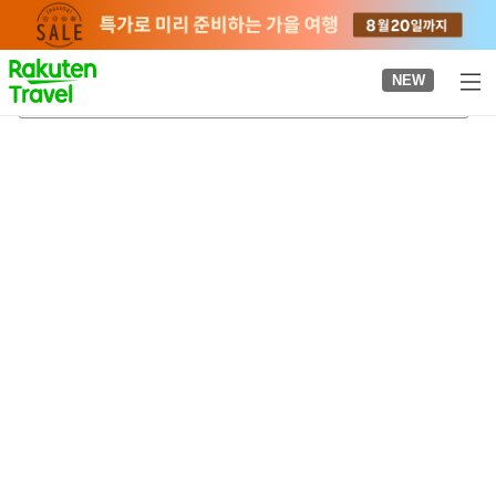
to
top
page
NEW
기리메역
2026-08-22
-
2026-08-23
객실당
2
명
•
객실
1
개