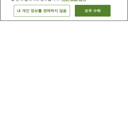
내 개인 정보를 판매하지 않음
모두 수락
이전으로
숙소
2
개
숙소 검색 결과 정렬 방식이 궁금하신가요?