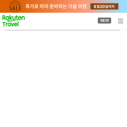
to
top
page
NEW
간로지마에역
2026-08-23
-
2026-08-24
객실당
2
명
•
객실
1
개