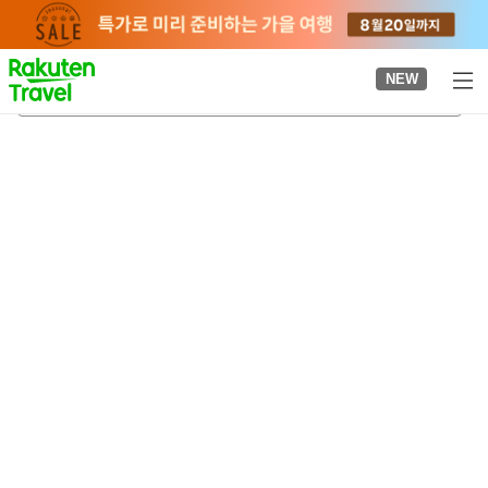
to
top
page
NEW
미하마조
2026-08-20
-
2026-08-21
객실당
2
명
•
객실
1
개