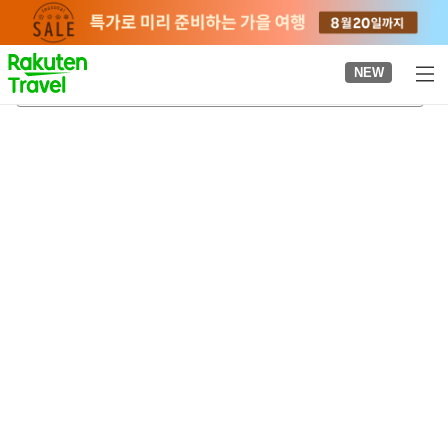
to
top
page
NEW
모가미 고이키 교류센터 유메리아
2026-08-23
-
2026-08-24
객실당
2
명
•
객실
1
개