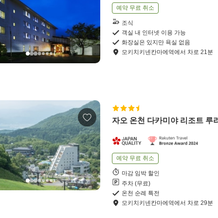
예약 무료 취소
조식
객실 내 인터넷 이용 가능
화장실은 있지만 욕실 없음
모키치키넨칸마에역
에서
차로
21
분
자오 온천 다카미야 리조트 루
예약 무료 취소
마감 임박 할인
주차 (무료)
온천 순례 특전
모키치키넨칸마에역
에서
차로
29
분