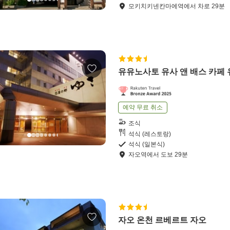
모키치키넨칸마에역
에서
차로
29
분
유유노사토 유사 앤 배스 카페
예약 무료 취소
조식
석식 (레스토랑)
석식 (일본식)
자오역
에서
도보
29
분
자오 온천 르베르트 자오