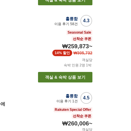
객실 & 숙박 상품 보기
훌륭함
4.3
이용 후기
58
건
Seasonal Sale
선착순 쿠폰
₩259,873
~
₩305,732
14%
할인
객실당
숙박 인원
2
명
1
박
객실 & 숙박 상품 보기
훌륭함
4.5
이용 후기
1
건
마에
Rakuten Special Offer
선착순 쿠폰
₩260,006
~
객실당