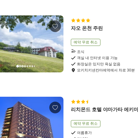
자오 온천 주린
예약 무료 취소
조식
객실 내 인터넷 이용 가능
화장실은 있지만 욕실 없음
모키치키넨칸마에역
에서
차로
30
분
리치몬드 호텔 야마가타 에키
예약 무료 취소
여름휴가