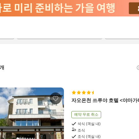
2026-08-21
2026-08-22
객실당
2
개
자오온천 쓰루야 호텔 <야마가
예약 무료 취소
석식 (객실 내)
조식
조식 (객실 내)