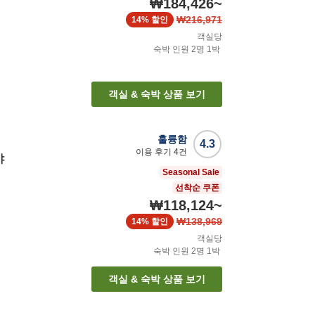
₩184,426
~
₩216,971
14%
할인
객실당
숙박 인원
2
명
1
박
객실 & 숙박 상품 보기
훌륭함
4.3
이용 후기
4
건
야
Seasonal Sale
선착순 쿠폰
₩118,124
~
₩138,969
14%
할인
객실당
숙박 인원
2
명
1
박
객실 & 숙박 상품 보기