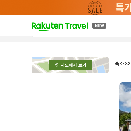
t
NEW
o
p
P
a
g
e
숙소
32
지도에서 보기
_
s
e
a
r
c
h