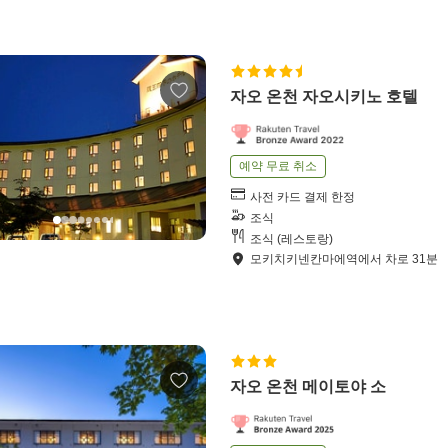
자오 온천 자오시키노 호텔
예약 무료 취소
사전 카드 결제 한정
조식
조식 (레스토랑)
모키치키넨칸마에역
에서
차로
31
분
자오 온천 메이토야 소