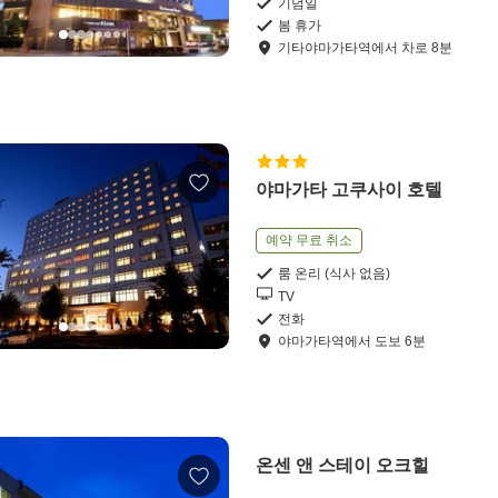
기념일
봄 휴가
기타야마가타역
에서
차로
8
분
야마가타 고쿠사이 호텔
예약 무료 취소
룸 온리 (식사 없음)
TV
전화
야마가타역
에서
도보
6
분
온센 앤 스테이 오크힐