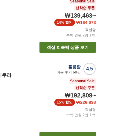
Seasonal Sale
선착순 쿠폰
₩139,463
~
₩164,073
14%
할인
객실당
숙박 인원
2
명
1
박
객실 & 숙박 상품 보기
훌륭함
4.5
이용 후기
60
건
리쿠라
Seasonal Sale
선착순 쿠폰
₩192,808
~
₩226,833
15%
할인
객실당
숙박 인원
2
명
1
박