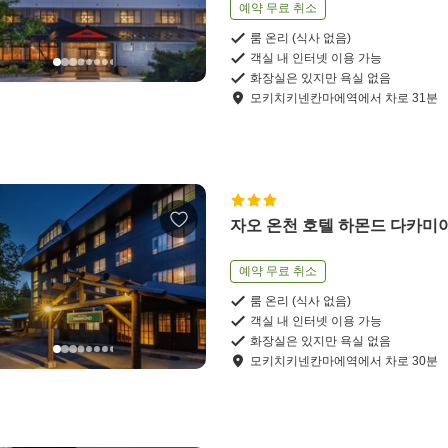
예약 무료 취소
룸 온리 (식사 없음)
객실 내 인터넷 이용 가능
화장실은 있지만 욕실 없음
모키치키넨칸마에역
에서
차로
31
분
자오 온천 호텔 하몬드 다카미
예약 무료 취소
룸 온리 (식사 없음)
객실 내 인터넷 이용 가능
화장실은 있지만 욕실 없음
모키치키넨칸마에역
에서
차로
30
분