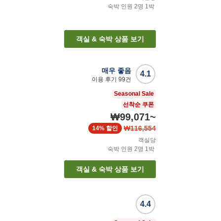
숙박 인원
2
명
1
박
객실 & 숙박 상품 보기
매우 좋음
4.1
이용 후기
99
건
Seasonal Sale
선착순 쿠폰
₩99,071
~
₩116,554
14%
할인
객실당
숙박 인원
2
명
1
박
객실 & 숙박 상품 보기
4.4