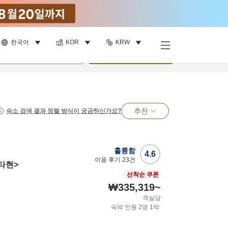
한국어
KOR
KRW
명
•
객실
1
개
검색
추천
숙소 검색 결과 정렬 방식이 궁금하신가요?
훌륭함
4.6
이용 후기
23
건
타현>
선착순 쿠폰
₩335,319
~
객실당
숙박 인원
2
명
1
박