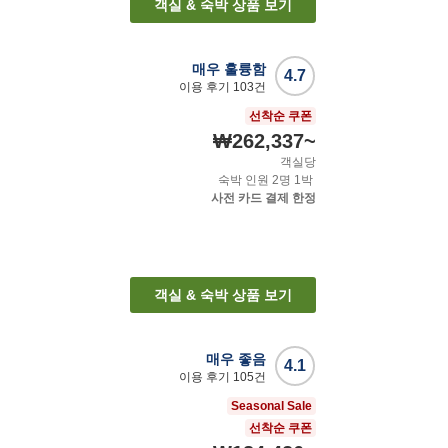
객실 & 숙박 상품 보기
매우 훌륭함
4.7
이용 후기
103
건
선착순 쿠폰
₩262,337
~
객실당
숙박 인원
2
명
1
박
사전 카드 결제 한정
객실 & 숙박 상품 보기
매우 좋음
4.1
이용 후기
105
건
Seasonal Sale
선착순 쿠폰