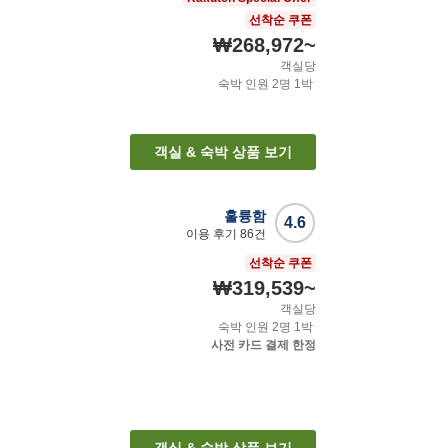
선착순 쿠폰
₩268,972
~
객실당
숙박 인원
2
명
1
박
객실 & 숙박 상품 보기
훌륭함
4.6
이용 후기
86
건
선착순 쿠폰
₩319,539
~
객실당
숙박 인원
2
명
1
박
사전 카드 결제 한정