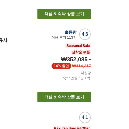
객실 & 숙박 상품 보기
훌륭함
4.6
이용 후기
113
건
 유사
Seasonal Sale
선착순 쿠폰
₩352,085
~
₩414,217
14%
할인
객실당
숙박 인원
2
명
1
박
객실 & 숙박 상품 보기
4.1
Rakuten Special Offer