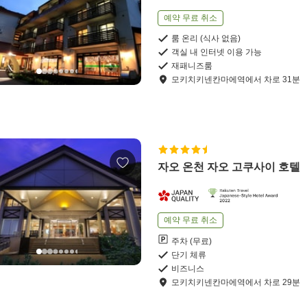
예약 무료 취소
룸 온리 (식사 없음)
객실 내 인터넷 이용 가능
재패니즈룸
모키치키넨칸마에역
에서
차로
31
분
자오 온천 자오 고쿠사이 호텔
예약 무료 취소
주차 (무료)
단기 체류
비즈니스
모키치키넨칸마에역
에서
차로
29
분