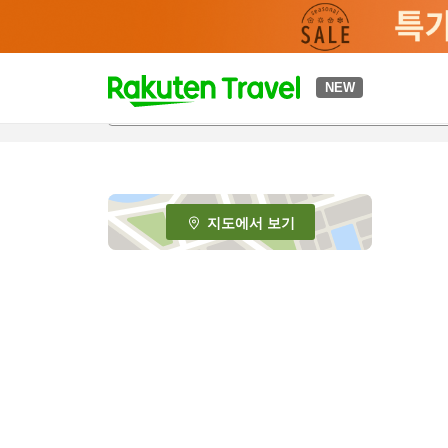
t
NEW
o
p
P
a
g
e
지도에서 보기
_
s
e
a
r
c
h