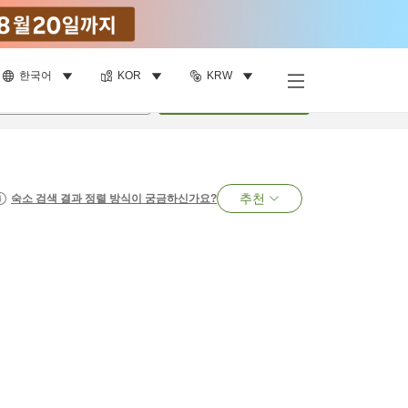
한국어
KOR
KRW
명
•
객실
1
개
검색
추천
숙소 검색 결과 정렬 방식이 궁금하신가요?