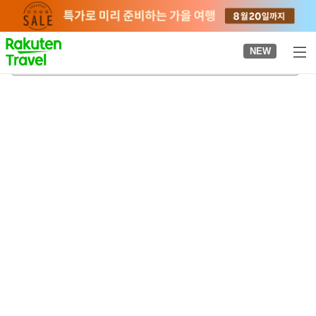
to
top
page
NEW
우에스기 기념관 우에스기 하쿠사쿠 저택
2026-08-20
-
2026-08-21
객실당
2
명
•
객실
1
개