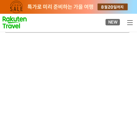
to
top
page
NEW
마무로가와 온천
2026-08-21
-
2026-08-22
객실당
2
명
•
객실
1
개