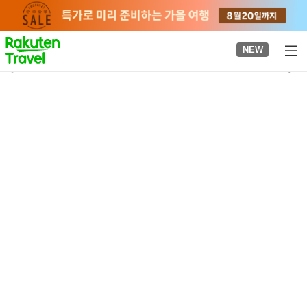
to
top
page
NEW
나카사쿠라다 온천
2026-08-23
-
2026-08-24
객실당
2
명
•
객실
1
개