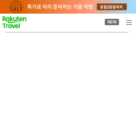
to
top
page
NEW
이토 히로부미 생가
2026-08-21
-
2026-08-22
객실당
2
명
•
객실
1
개