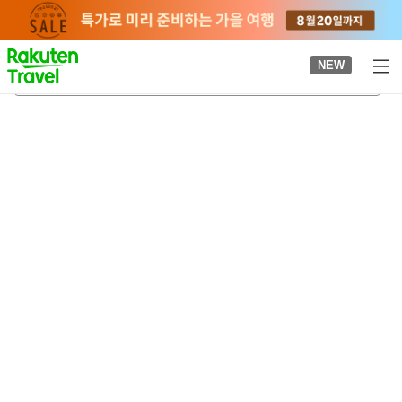
to
top
page
NEW
호후
2026-08-23
-
2026-08-24
객실당
2
명
•
객실
1
개