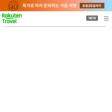
to
top
page
NEW
구가역
2026-08-21
-
2026-08-22
객실당
2
명
•
객실
1
개