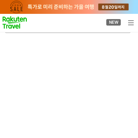
to
top
page
NEW
요네카와역
2026-08-22
-
2026-08-23
객실당
2
명
•
객실
1
개