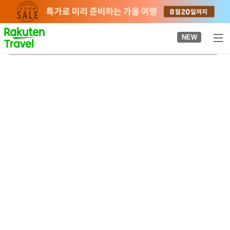
to
top
page
NEW
아쓰역
2026-08-21
-
2026-08-22
객실당
2
명
•
객실
1
개