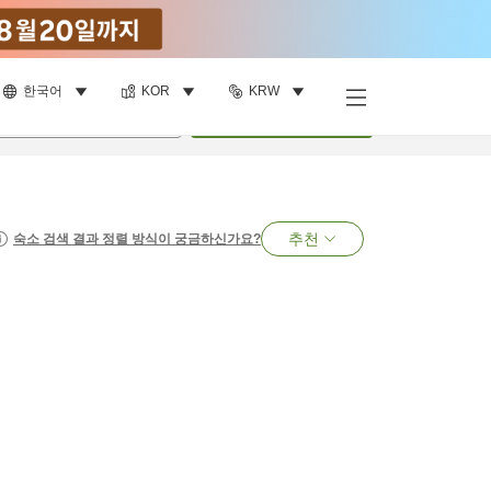
한국어
KOR
KRW
명
•
객실
1
개
검색
추천
숙소 검색 결과 정렬 방식이 궁금하신가요?