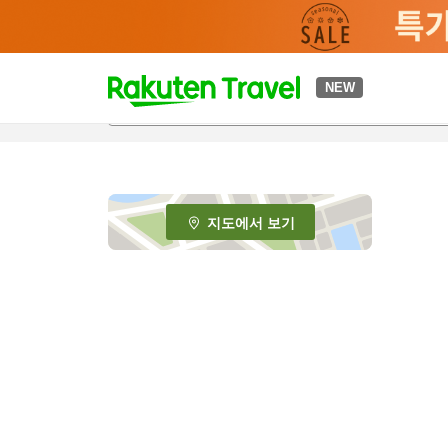
t
NEW
o
p
P
a
g
e
지도에서 보기
_
s
e
a
r
c
h