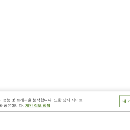
 성능 및 트래픽을 분석합니다. 또한 당사 사이트
내 
와 공유합니다.
개인 정보 정책
시게야스역
시로가하라역
아쓰역