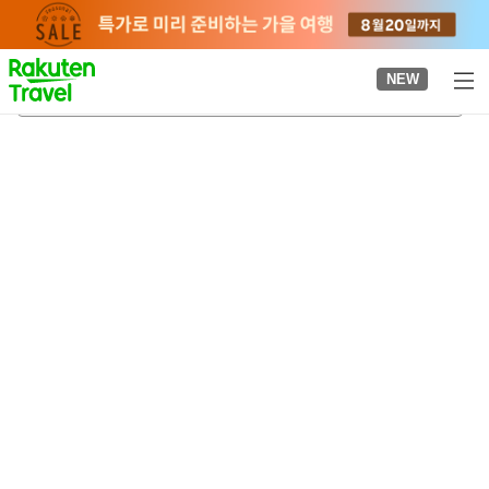
to
top
page
NEW
아사역
2026-08-22
-
2026-08-23
객실당
2
명
•
객실
1
개