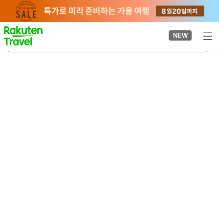
to
top
page
NEW
스즈메다역
2026-08-20
-
2026-08-21
객실당
2
명
•
객실
1
개