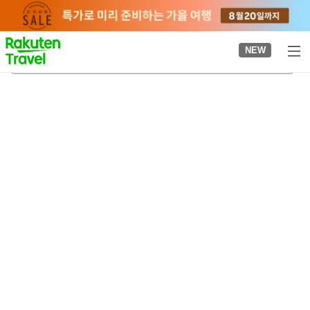
to
top
page
NEW
야마구치 현립 야마구치박물관
2026-08-21
-
2026-08-22
객실당
2
명
•
객실
1
개