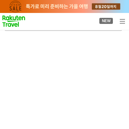
to
top
page
NEW
스오시모고역
2026-08-22
-
2026-08-23
객실당
2
명
•
객실
1
개