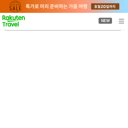
to
top
page
NEW
스오사야마역
2026-08-22
-
2026-08-23
객실당
2
명
•
객실
1
개