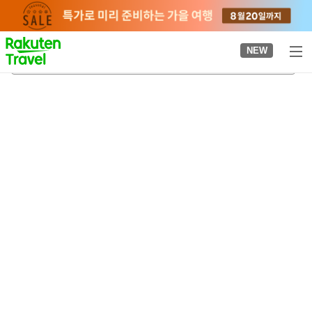
to
top
page
NEW
아지스역
2026-08-22
-
2026-08-23
객실당
2
명
•
객실
1
개