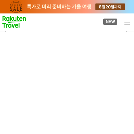
to
top
page
NEW
오시노무라
2026-08-22
-
2026-08-23
객실당
2
명
•
객실
1
개