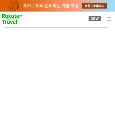
to
top
page
NEW
오쓰키
2026-08-21
-
2026-08-22
객실당
2
명
•
객실
1
개