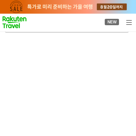
to
top
page
NEW
가이 오이즈미 온천
2026-08-22
-
2026-08-23
객실당
2
명
•
객실
1
개