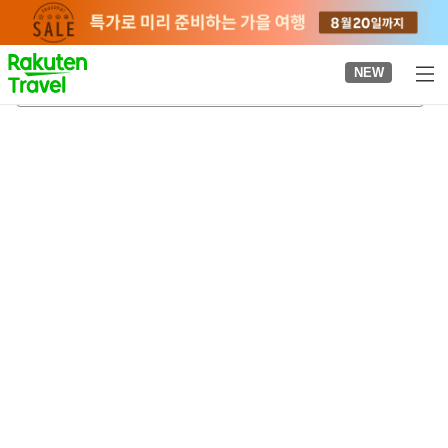
to
top
page
NEW
촌부리
2026-08-22
-
2026-08-23
객실당
2
명
•
객실
1
개