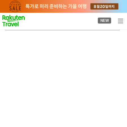
to
top
page
NEW
테러본 패리시
2026-08-24
-
2026-08-25
객실당
2
명
•
객실
1
개