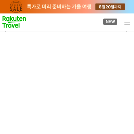
to
top
page
NEW
퀸즈 카운티
2026-08-21
-
2026-08-22
객실당
2
명
•
객실
1
개