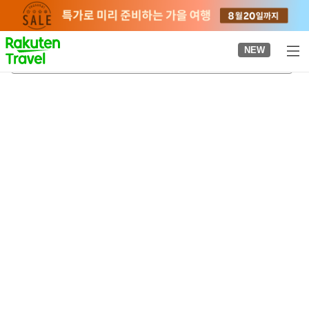
to
top
page
NEW
Columbia Park
2026-08-24
-
2026-08-25
객실당
2
명
•
객실
1
개