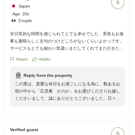
5
Japan
Age:
20s
Couple
非日常的な時間を感じられてとても幸せでした。景色もお食
事も素晴らしく文句のつけどころがないくらいよかっです。
サービスもとても細かい気遣いまだしてくれてまた行きたい
と思わせてくれる接客でした。
Report
Helpful
またいきます！！
ありがとうございました！！
Reply from the property
この度は、貴重な休日をお過ごしになる為に、数あるお
宿の中から「広丞庵 かのか」をお選びくださりお越し
くださいまして、誠にありがとうございました。日々と
異なる時の流れをごゆっくりとご堪能してくださりなが
ら、思い出に残るご旅行となりましたなら、お出迎えし
た私達も大変嬉しい限りとなります。他のお部屋も今回
御滞在になって頂いたお部屋と趣きが違い、負けず劣ら
Verified guest
5
ずお寛ぎになって頂ける佇まいとなりますので