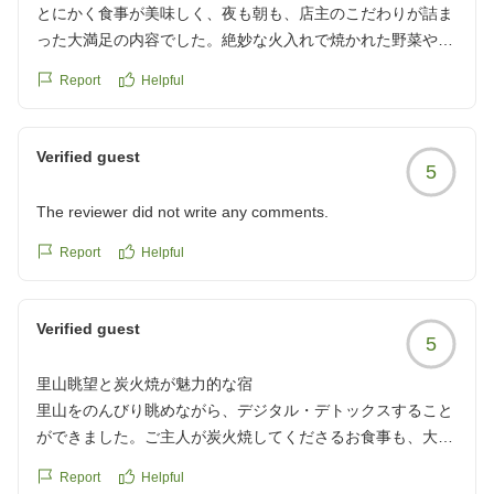
とにかく食事が美味しく、夜も朝も、店主のこだわりが詰ま
った大満足の内容でした。絶妙な火入れで焼かれた野菜や魚
介、肉は素材その物の美味しさがダイレクトに伝わり感動レ
Report
Helpful
ベル。店主がテキパキと無駄なく動き、1番良いタイミング
で1番良い食べ方を教えてくださるのも嬉しかったです。好
き嫌いがはっきりしている相方も、今回は珍しくおかわりす
Verified guest
5
るほど。帰り道でも美味しい食事だったと何度も言っていた
ので、それほど印象的であったのだと思います。お部屋は
The reviewer did not write any comments.
広々としていて清潔感があり、大切にされてきた事が伝わっ
てきます。昼は里山の風景に癒されながら、夜は満天の星空
Report
Helpful
の元入る露天風呂は最高。チェックイン14時、チェックアウ
ト11時とゆっくりできる為、存分にお宿を満喫できました。
Verified guest
素晴らしい体験をありがとうございました。
5
クチコミの詳細はこちらから
https://review.travel.rakuten.co.jp/hotel/voice/128527?
里山眺望と炭火焼が魅力的な宿
reviewId=33123476752497
里山をのんびり眺めながら、デジタル・デトックスすること
ができました。ご主人が炭火焼してくださるお食事も、大変
美味しかったです。今度は、紅葉や新緑の季節に訪れてみた
Report
Helpful
いお宿です。