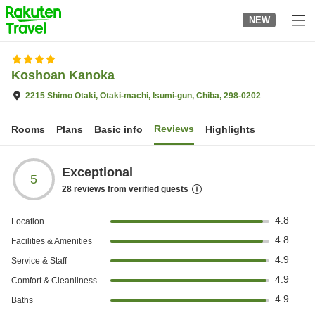
to
NEW
top
page
Koshoan Kanoka
2215 Shimo Otaki, Otaki-machi, Isumi-gun, Chiba, 298-0202
Reviews
Rooms
Plans
Basic info
Highlights
Exceptional
5
28
reviews from verified guests
4.8
Location
4.8
Facilities & Amenities
4.9
Service & Staff
4.9
Comfort & Cleanliness
4.9
Baths