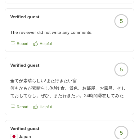
クチコミの詳細はこちらから
https://review.travel.rakuten.co.jp/hotel/voice/128527?
Verified guest
5
reviewId=33123476657615
The reviewer did not write any comments.
Report
Helpful
Verified guest
5
全てが素晴らしい!また行きたい宿
何もかもが素晴らし体験! 食、景色、お部屋、お風呂、そし
ておもてなし。ぜひ、また行きたい。24時間滞在してみたい
お宿です。
Report
Helpful
クチコミの詳細はこちらから
https://review.travel.rakuten.co.jp/hotel/voice/128527?
reviewId=33123476357266
Verified guest
5
Japan