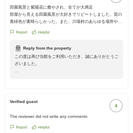
れば幸いです。スタッフ一同、またのお越しを心よりお
田園風景と紫陽花に癒やされ、全てが大満足
待ちしております。
部屋から見える田園風景が大好きでリピートしました。苗の
黄緑色が素晴らしかった。また、川場村のあらゆる場所や施
設内に咲く紫陽花が満開でそちらも見応えありです。
Report
Helpful
梅雨時期の宿泊も乙なものです。
Reply from the property
前回訪問はコロナ禍で接客がイマイチに感じましたが今回は
この度は再び当館をご利用いただき、誠にありがとうご
接客、食事、お風呂、部屋、どれも大満足でした。
ざいました。
ただ露天風呂が44Cと熱めなので要注意。内湯の源泉掛け流
しの湯槽は38Cくらいなので熱いお湯が苦手でも大丈夫で
お部屋からご覧いただける田園風景や、川場村の紫陽花
す。
をお楽しみいただけたとのこと、大変嬉しく拝読いたし
ました。梅雨の時期ならではの美しい景色を満喫してい
別館のお部屋は電動カートとモノレールを乗り継いで行くの
ただけたようで何よりでございます。
で小さいお子さんはそれも楽しい思い出になると思います。
Verified guest
4
他の画像やクチコミの詳細はこちらから
また、前回のご宿泊時と比べ、今回は接客・お食事・お
https://review.travel.rakuten.co.jp/hotel/voice/105970?
The reviewer did not write any comments.
風呂・お部屋すべてにご満足いただけたとのお言葉は、
reviewId=33123478004139
スタッフ一同にとって大きな励みになります。温かいお
Report
Helpful