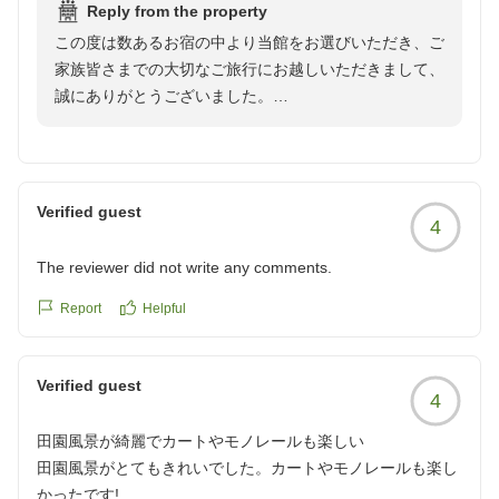
Reply from the property
れており気持ち良く滞在させていただきました。従業員の方
この度は数あるお宿の中より当館をお選びいただき、ご
も皆さん常に笑顔で対応してくれます、こんな宿は初めて
家族皆さまでの大切なご旅行にお越しいただきまして、
で、リピーターになってしまいますね、お料理も朝晩文句の
誠にありがとうございました。
付けようがありません、とても美味しかったです。宿の皆さ
んに有り難う御座いましたと帰り際に言われしたが、いえい
また、心温まるお言葉の数々をお寄せいただき、スタッ
え、こちらこそお世話になり有り難う御座いました、そんな
フ一同大変嬉しく拝読いたしました。
宿です。
クチコミの詳細はこちらから
Verified guest
4
以前より気に留めてくださっていたとのこと、そして実
https://review.travel.rakuten.co.jp/hotel/voice/105970?
際にお越しいただき、館内の雰囲気やお部屋、お料理、
reviewId=33123478217220
The reviewer did not write any comments.
スタッフのおもてなしまでご満足いただけましたことを
大変光栄に存じます。
Report
Helpful
玄関を入られた瞬間の和の空間や、館内でのご移動も楽
Verified guest
しんでいただけたご様子が伝わり、私どもも嬉しい気持
4
ちでいっぱいでございます。お客様にとって、ご滞在そ
田園風景が綺麗でカートやモノレールも楽しい
のものが旅の思い出となるよう心を込めてお迎えしてお
田園風景がとてもきれいでした。カートやモノレールも楽し
りますので、このようなお言葉をいただけることは何よ
かったです!
りの励みとなります。