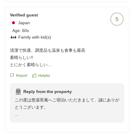
声をありがとうございます。
Verified guest
露天風呂の温度についてもご感想をお寄せいただきあり
5
Japan
がとうございます。内湯の源泉かけ流し浴槽は、源泉本
Age:
来のぬるめの湯温をお楽しみいただけるため、熱いお湯
60s
Family with kid(s)
が苦手な方にもご好評いただいております。露天風呂に
つきましても、季節や気温に応じた温度管理に努め、よ
清潔で快適、調度品も温泉も食事も最高
り快適にお楽しみいただけるよう工夫してまいります。
素晴らしい!!
とにかく素晴らしい
また、別館までの電動カートやモノレールも旅の思い出
調度品を見るだけでも感動ですが
の一つとしてお楽しみいただけたようで、大変嬉しく思
Report
Helpful
温泉も食事もスタッフさんも最高でした
います。お子様連れのお客様にもご好評いただいている
何よりほこりひとつも見当たらない清潔なお宿で快適に過ご
当館ならではの設備でございます。
Reply from the property
せました
この度は悠湯里庵へご宿泊いただきまして、誠にありが
クチコミの詳細はこちらから
これからも四季折々の美しい景色と心を込めたおもてな
とうございます。
https://review.travel.rakuten.co.jp/hotel/voice/105970?
しで、何度訪れてもご満足いただける宿を目指してまい
reviewId=33123477900202
ります。
「とにかく素晴らしい」とのお言葉を頂戴し、スタッフ
またお目にかかれます日を、スタッフ一同、心よりお待
一同大変嬉しく拝読いたしました。