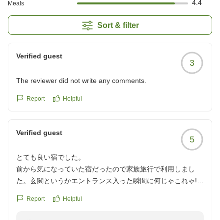
4.4
Meals
Sort & filter
Verified guest
3
The reviewer did not write any comments.
Report
Helpful
Verified guest
5
とても良い宿でした。
前から気になっていた宿だったので家族旅行で利用しまし
た。玄関というかエントランス入った瞬間に何じゃこれゃ!
と、とても綺麗で圧倒的な和の空間でした。
Report
Helpful
部屋に行くにもカートやモノレールに乗って行くのでアトラ
クション的に楽しめました。お部屋もしっかり掃除や管理さ