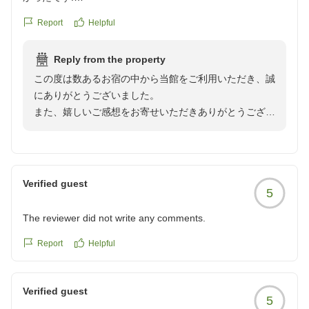
クチコミの詳細はこちらから
Report
Helpful
https://review.travel.rakuten.co.jp/hotel/voice/105970?
また、「リピーターになってしまいますね」とのお言葉
reviewId=33123478164573
は、宿を営む私どもにとりまして大変嬉しく、ありがた
Reply from the property
いお言葉でございます。
この度は数あるお宿の中から当館をご利用いただき、誠
にありがとうございました。
これからも。お越しいただくたびに心地よく、そして新
また、嬉しいご感想をお寄せいただきありがとうござい
たな感動を感じていただける宿であり続けられるよう、
ます。
スタッフ一同努めてまいります。
川場村ならではの田園風景をお楽しみいただけたよう
またご家族皆さまでお帰りいただけます日を、心よりお
で、大変嬉しく思います。
待ち申し上げております。
Verified guest
5
季節ごとに表情を変える景色も当館の魅力のひとつで
す。
この度はご宿泊ならびに素敵なご感想をお寄せいただ
The reviewer did not write any comments.
き、誠にありがとうございました。
また、カートやモノレールでのご移動も旅の思い出のひ
Report
Helpful
とつとなりましたこと、何よりでございます。
Verified guest
ぜひまた季節を変えて、異なる景色もお楽しみいただけ
5