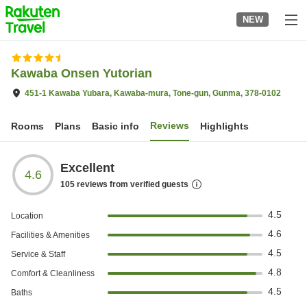
to
NEW
top
page
Kawaba Onsen Yutorian
451-1 Kawaba Yubara, Kawaba-mura, Tone-gun, Gunma, 378-0102
Reviews
Rooms
Plans
Basic info
Highlights
Excellent
4.6
105
reviews from verified guests
4.5
Location
4.6
Facilities & Amenities
4.5
Service & Staff
4.8
Comfort & Cleanliness
4.5
Baths