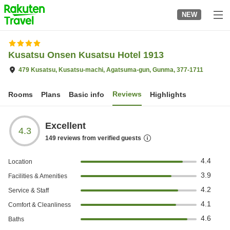
to
NEW
top
page
Kusatsu Onsen Kusatsu Hotel 1913
479 Kusatsu, Kusatsu-machi, Agatsuma-gun, Gunma, 377-1711
Reviews
Rooms
Plans
Basic info
Highlights
Excellent
4.3
149
reviews from verified guests
4.4
Location
3.9
Facilities & Amenities
4.2
Service & Staff
4.1
Comfort & Cleanliness
4.6
Baths