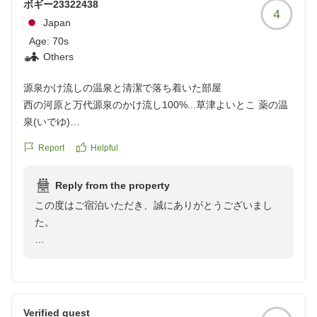
ボギー23322438
4
Japan
Age:
70s
Others
源泉かけ流しの温泉と清潔で落ち着いた部屋
西の河原と万代源泉のかけ流し100%...草津よいとこ 薬の温
泉(いでゆ)
部屋...清潔感があり無駄がない落ち着いたデザイン
Report
Helpful
クチコミの詳細はこちらから
Reply from the property
https://review.travel.rakuten.co.jp/hotel/voice/75162?
この度はご宿泊いただき、誠にありがとうございまし
reviewId=33123478026359
た。
源泉100％かけ流しの温泉や客室にご満足いただけたよ
うで、大変嬉しく存じます。温かいお言葉を励みに、こ
れからも快適にお過ごしいただける宿づくりに努めてま
いります。
Verified guest