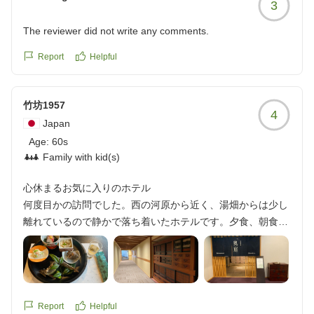
3
またのお越しを心よりお待ちしております。
The reviewer did not write any comments.
Report
Helpful
竹坊1957
4
Japan
Age:
60s
Family with kid(s)
心休まるお気に入りのホテル
何度目かの訪問でした。西の河原から近く、湯畑からは少し
離れているので静かで落ち着いたホテルです。夕食、朝食と
もに美味しく、お庭もキレイにされていて、温泉ともにリフ
レッシュ出来ました。
他の画像やクチコミの詳細はこちらから
https://review.travel.rakuten.co.jp/hotel/voice/75162?
reviewId=33123477832198
Report
Helpful