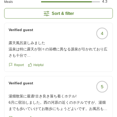
4.3
Meals
Sort & filter
Verified guest
4
露天風呂楽しみました
温泉は特に露天が別々の浴槽に異なる源泉が引かれており広
さも十分で
混雑も無く快適に楽しめました
Report
Helpful
PH2弱で超酸性ですがピリッとは感じなかった
玉川温泉も同じ超酸性ですがシャワーで流さないと痛くて耐
えられないんですが
Verified guest
5
薄めてるってことはあるのかな
湯畑散策に最適!古き良き落ち着くホテル!
見栄えのする古い建物ですが中は完璧にリフォームされてて
6月に宿泊しました。西の河原の近くのホテルですが、湯畑
新築みたいです。とても良い部屋でした
までも歩いていけてお散歩にちょうどよいです。お風呂も露
天が二種類あり楽しめます。お部屋も畳にベッドで落ち着く