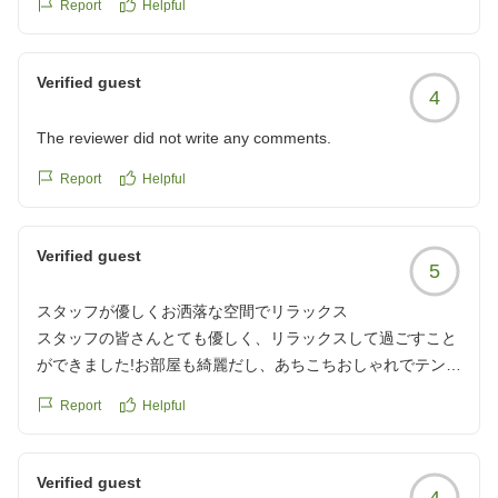
食事はほかの旅館もそうなのですが目玉食材がないのか
Report
Helpful
し、おしゃれな感じでよい気分でした。朝食つきでしたが出
どうも普通って評価になっちゃいます。
来立てを持ってきてくださりとても美味しかったです。フロ
あと残念ながらごはんのクオリティはイマイチでした
ントの方々も感じがよく、草津に来てよかったと感じられる
Verified guest
クチコミの詳細はこちらから
4
ホテルでした。
https://review.travel.rakuten.co.jp/hotel/voice/75162?
クチコミの詳細はこちらから
reviewId=33123478377855
The reviewer did not write any comments.
https://review.travel.rakuten.co.jp/hotel/voice/75162?
reviewId=33123478332292
Report
Helpful
Verified guest
5
スタッフが優しくお洒落な空間でリラックス
スタッフの皆さんとても優しく、リラックスして過ごすこと
ができました!お部屋も綺麗だし、あちこちおしゃれでテンシ
ョン上がりました〜!唯一あげるとすれば、Wi-Fiが結構不安
Report
Helpful
定でした(他が良かったので特に気になりませんでした!)
クチコミの詳細はこちらから
https://review.travel.rakuten.co.jp/hotel/voice/75162?
Verified guest
4