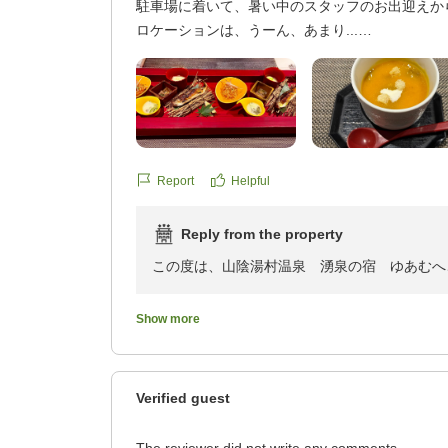
駐車場に着いて、暑い中のスタッフのお出迎えか
チェックアウト後には湯村温泉の散策も満喫さ
ロケーションは、うーん、あまり...
ったりとお過ごしいただけたようで大変光栄で
温泉もマッサージ機も堪能しました。
夕食のかぼちゃの茶碗蒸しも、美味しかった。
今回いただきました温かいお言葉は、今後のサ
食事の時のスタッフも、私達の食事を気にしなが
また季節を変えて、ぜひ当館へお越しください
来てくれました。
し上げております。
朝食も、朝から蒸籠蒸しを頂き、お腹いっぱいで
た。
Report
Helpful
ご丁寧なお便り及び素敵な画像掲載も併せて感
月1旅行していますが、色んなホテルがあります
盛夏の候、ご自愛専一の程をお祈りいたします
晴らしいと思います。
スタッフ一同
Reply from the property
荒湯のゆで卵も、美味しかったです。
この度は、山陰湯村温泉 湧泉の宿 ゆあむへ
お世話になりました。
クチコミの詳細はこちらから
スタッフの対応や、お食事につきまして温かい
https://review.travel.rakuten.co.jp/hotel/voice/10
Show more
す。
reviewId=33123478568889
お食事の際、スタッフの気配りをお感じいただ
でございます。
Verified guest
また、当館自慢の朝食の蒸籠蒸しや、かぼちゃ
大変嬉しく拝読いたしました。