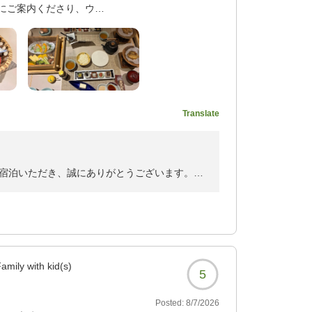
にご案内くださり、ウェ
かけになられたのですね。透明度の高い海での
す。館内はどこも整って
で疲れを癒やしていただけたようで、皆様の素
潔でどこも綺麗でした。
スタッフ一同大変光栄に存じます。
を使えるので、大浴場へ
。お風呂は内風呂と露天
けられるよう、サービスの向上に努めてまいり
アイスキャンディもいただ
事会場の内装も美しくて
Translate
てあり、どれも妥協なく
ド懐石だったので牛肉は
。
た。朝食もご飯が進むお
。
宿泊いただき、誠にありがとうございます。
くらい食べてしまいまし
コミ）頂き重ねて御礼申し上げます。
は湯島温泉を少しだ散策
いていくことができまし
潔感、そして大浴場や湯上がりサービスに至る
同感激しております。
だわりや朝食のボリューム感など、ご満足いた
636?
amily with kid(s)
5
お食事会場の雰囲気もお楽しみいただけたよう
Posted:
8/7/2026