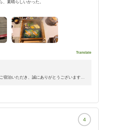
ら、素晴らしいかった。
れたとのこと、当館を拠点に旅のひとときをゆ
す。
ービス向上の励みとさせていただきます。
ら、次のお料理を持って
ませ。お客様のまたのお帰りを心よりお待ち申
、昼食抜きになりまし
Translate
謝申し上げます。
が、こちらは、気配りが素
。
ご宿泊いただき、誠にありがとうございます。
お褒めの言葉をいただき、大変光栄に存じま
636?
けたとのこと、私共にとりまして何よりの励み
4
の茶碗蒸しなどもご堪能いただけたご様子で、