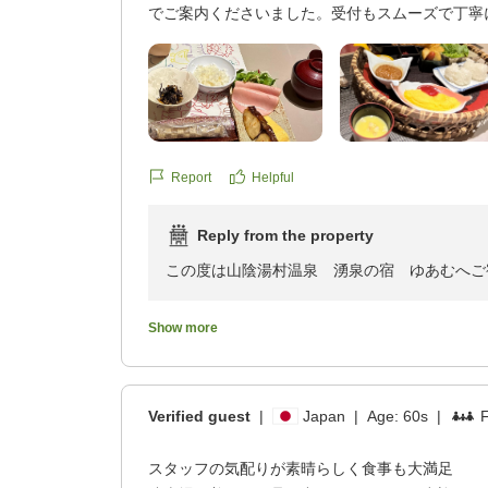
でご案内くださいました。受付もスムーズで丁寧
また、チェックイン後は周辺の諸寄海岸へお出
ルカムドリンクと甘納豆チョコもおいしかったで
ひととき、そしてその後、当館の温泉とお食事
いて清潔でオシャレに美しかったです。客室も清
敵な思い出作りのお手伝いができましたこと、
和室は広々してくつろげました。大浴場のタオル
はタオル以外を持っていけばいいのも助かります
これからも皆様に喜んでいただける宿であり続
風呂利用しました。お風呂上がりには1本無料の
ます。
けて大人も子供も満足、おいしかったです。お食
Report
Helpful
またのご来館を心よりお待ちしております。
オシャレでした。お食事内容も一品一品こだわっ
趣向を凝らされていると思いました。スタンダー
この度の素敵なお便り誠に有難うございました
Reply from the property
出なかったと思います。お腹いっぱいになりまし
盛夏の候、お体くれぐれもご自愛くださいませ
この度は山陰湯村温泉 湧泉の宿 ゆあむへご
かずが少しずつたくさん種類があり、ご飯を3杯
フロントスタッフ
また、貴重なお時間を割いて素敵なご投稿（口
た。素敵な滞在になりました。チェックアウト後
しましたが、主要スポットへも車を置いたまま歩
Show more
駐車場でのご案内からチェックイン、館内の清
た。
まで、大変温かいお言葉をいただきスタッフ一
他の画像やクチコミの詳細はこちらから
また、お食事につきましても、一品一品へのこ
https://review.travel.rakuten.co.jp/hotel/voice/10
Verified guest
|
Japan
|
Age:
60s
|
F
だけたご様子を拝読し、大変嬉しく存じます。
reviewId=33123478575594
で何よりでございます。
スタッフの気配りが素晴らしく食事も大満足