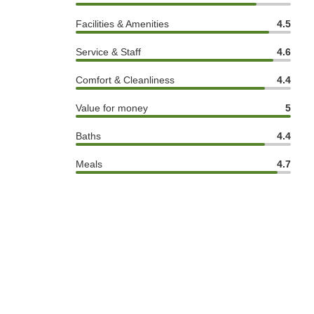
Facilities & Amenities
4.5
Service & Staff
4.6
Comfort & Cleanliness
4.4
Value for money
5
Baths
4.4
Meals
4.7