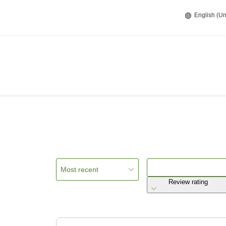
English (Un
Most recent
Review rating