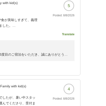
y with kid(s)
5
Posted:
8/8/2026
夕食が美味しすぎて、義理
ました。
ィも宿の雰囲気も素敵だ
Translate
らせ諸寄海岸まで遊びに
海を味わえて満足でし
3度目のご宿泊をいただき、誠にありがとうご
お選びいただきましたこと、重ねて御礼申し上
636?
今回はご家族の皆様とご一緒にお越しいただけ
Family with kid(s)
4
につきましてもご満足いただけたご様子で、何
でしたが、暑い中スタッ
Posted:
8/8/2026
運んでくださり、受付ま