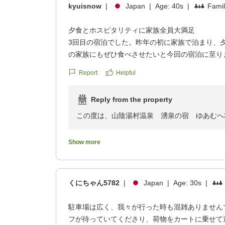
kyuisnow
|
Japan
|
Age:
40s
|
Famil
夕食とホスピタリティに家族全員大満足
3回目の宿泊でした。昨年の初に家族で泊まり、
の家族にもぜひ食べさせたいと今回の宿泊に至り
家族全員、食事も、スタッフの方のホスピタリテ
Report
Helpful
と、とても喜んでいました。
Reply from the property
チェックインした後、小学生もいたので、車を走
行きました。クラゲもいましたが、透明度の高い
この度は、山陰湯村温泉 湧泉の宿 ゆあむへ
た。その後の温泉と夕食は最高でした。
ざいます。
クチコミの詳細はこちらから
また、大切なご家族の皆様とのご旅行に当館を
Show more
https://review.travel.rakuten.co.jp/hotel/voice/10
げます。
reviewId=33123478595729
以前のご滞在でのお食事を高く評価いただき、
くにちゃん5782
|
Japan
|
Age:
30s
|
たとのこと、大変嬉しく拝読いたしました。
ご夕食やスタッフの対応、そして館内の雰囲気
駐車場は広く、我々が行った時も混雑ありません
よりでございます。
フが待っていてくださり、荷物をカートに乗せて