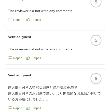
5
2.スタッフの皆さんの接客は、素晴らしい。
3.温泉も夫々良かったです。
The reviewer did not write any comments.
4.食事(特に夕食)は、とても美味でした。
Report
Helpful
いずれにしても、お世話になりありがとうございました。送
迎頂ければ、また訪れたいホテルの一つです。
クチコミの詳細はこちらから
Verified guest
5
https://review.travel.rakuten.co.jp/hotel/voice/109078?
reviewId=33123478206139
The reviewer did not write any comments.
Report
Helpful
Verified guest
5
露天風呂付きの贅沢な部屋と混浴温泉を満喫
露天風呂付きのお部屋で迷い、より開放的なお風呂が付いて
いるお部屋にしました。
とても広くて真下に源泉が湧いてる贅沢なお部屋でした。
Report
Helpful