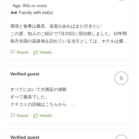
Age:
80s or more
Family with kid(s)
環境と食事は最高、送迎があればまた行きたい
この度、知人のご紹介で7月23日に宿泊致しました。10年間
毎月全国の温泉地を訪れている当方としては、ホテルは優良
のランクですが、最寄り駅から往復 蒸し風呂 タクシー7,000
Report
Helpful
円で行くほどの価値は?(路線バスは有るのですが、ダイヤが
頻繁ではない)クルマ族が訪れる温泉かと。以下、思うとこ
ろを。
Verified guest
5
改善点
1.高級ホテルなので、送迎サービスのシステムを。(今回は知
すべてにおいて大満足の体験
人のご紹介なので、止むを得ず)
すべて最高でした。
2.部屋のキーは2個が望ましいです。(過去はすべて2個)
クチコミの詳細はこちらから
3.部屋の露天風呂には手摺りが有れば、高齢者にはありがた
https://review.travel.rakuten.co.jp/hotel/voice/109078?
いです。
Report
Helpful
reviewId=33123478133313
4.汗かきには、バスローブが有ればありがたいです。
満足点
Verified guest
1.環境が、素晴らしいです。