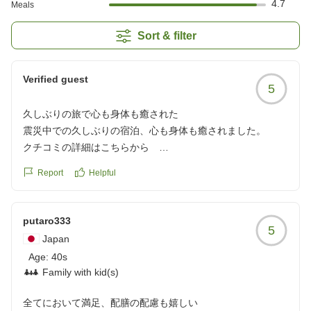
4.7
Meals
Sort & filter
Verified guest
5
久しぶりの旅で心も身体も癒された
震災中での久しぶりの宿泊、心も身体も癒されました。
クチコミの詳細はこちらから
https://review.travel.rakuten.co.jp/hotel/voice/109078?
Report
Helpful
reviewId=33123478373654
putaro333
5
Japan
Age:
40s
Family with kid(s)
全てにおいて満足、配膳の配慮も嬉しい