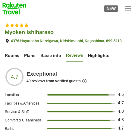
to
NEW
top
page
Myoken Ishiharaso
4376 Hayatocho Kareigawa, Kirishima-shi, Kagoshima, 899-5113
Reviews
Rooms
Plans
Basic info
Highlights
Exceptional
4.7
49
reviews from verified guests
4.5
Location
4.7
Facilities & Amenities
4.8
Service & Staff
4.6
Comfort & Cleanliness
4.7
Baths