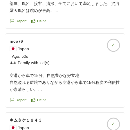
部屋、風呂、接客、清掃、全てにおいて満足しました。混浴
露天風呂は眺めが最高。
Report
Helpful
日本酒、焼酎はあまり飲まないので、梅酒の酒類が何種類か
あれば良かったな。
nico76
4
部屋にあった置き鏡が、拡大鏡になっていたので、普通の置
Japan
き鏡であれば良かった。見えづらかった。
Age:
50s
Family with kid(s)
夕食の配膳時間もコントロールして頂き、事前に苦手な物を
伺って頂きは内容も少し変更して頂き嬉しかった。
空港から車で15分、自然豊かな好立地
他の画像やクチコミの詳細はこちらから
自然溢れる環境でありながら空港から車で15分程度の利便性
https://review.travel.rakuten.co.jp/hotel/voice/109078?
が素晴らしい。
reviewId=33123478234943
クチコミの詳細はこちらから
Report
Helpful
https://review.travel.rakuten.co.jp/hotel/voice/109078?
reviewId=33123478228174
キムタケ１８４３
4
Japan