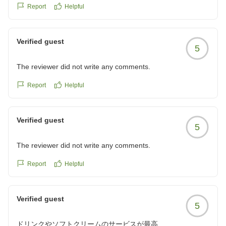
この度はご多用の中ご投稿くださいまして、誠にありが
Report
Helpful
とうございます。
仙台へお越しの際はぜひまたお立ち寄りくださいませ。
Verified guest
またのお越しを、スタッフ一同心よりお待ち申し上げて
5
おります。
The reviewer did not write any comments.
フロント 佐藤
Report
Helpful
支配人
Verified guest
5
The reviewer did not write any comments.
Report
Helpful
Verified guest
5
ドリンクやソフトクリームのサービスが最高