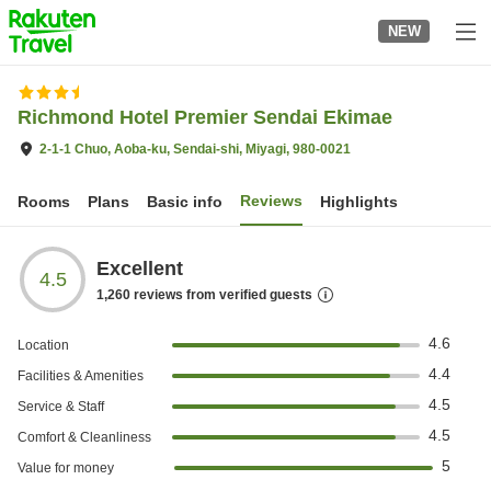
to
NEW
top
page
Richmond Hotel Premier Sendai Ekimae
2-1-1 Chuo, Aoba-ku, Sendai-shi, Miyagi, 980-0021
Reviews
Rooms
Plans
Basic info
Highlights
Excellent
4.5
1,260
reviews from verified guests
4.6
Location
4.4
Facilities & Amenities
4.5
Service & Staff
4.5
Comfort & Cleanliness
5
Value for money