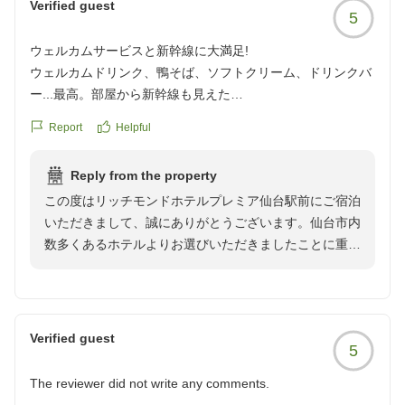
Verified guest
5
ウェルカムサービスと新幹線に大満足!
ウェルカムドリンク、鴨そば、ソフトクリーム、ドリンクバ
ー...最高。部屋から新幹線も見えた
クチコミの詳細はこちらから
Report
Helpful
https://review.travel.rakuten.co.jp/hotel/voice/70912?
reviewId=33123478526149
Reply from the property
この度はリッチモンドホテルプレミア仙台駅前にご宿泊
いただきまして、誠にありがとうございます。仙台市内
数多くあるホテルよりお選びいただきましたことに重ね
て御礼申し上げます。
お部屋や、ラウンジサービスをお気に召していただけた
様子で、大変嬉しく存じます。次回いらした際もご満足
いただけるよう精進してまいりますので、何かお気付き
Verified guest
5
の点がございましたら、お聞かせいただけますと幸いで
ございます。
The reviewer did not write any comments.