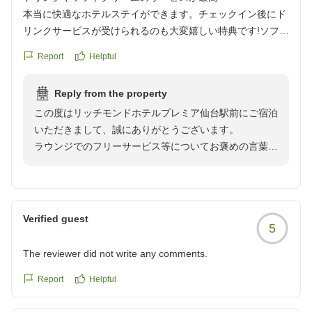
本当に快適なホテルステイができます。チェックイン後にド
リンクサービスが受けられるのも大変嬉しい特典です!ソフト
クリームのサービスも嬉しい限りソフトクリームとコーヒー
Report
Helpful
で小腹を満たすことができます!また各階のエレベーターにウ
ォーターサーバーがあるのが最高です!
Reply from the property
仙台駅からデッキの奥まで歩けばエスカレーターで下の道路
この度はリッチモンドホテルプレミア仙台駅前にご宿泊
に降りることもでき利便性も高いです!
いただきまして、誠にありがとうございます。
個別空調もかなりしっかり効きますし、とても快適でした!ま
ラウンジでのフリーサービス等についてお褒めの言葉を
た利用させていただきます。
頂戴でき大変嬉しく存じます。
クチコミの詳細はこちらから
朝食につきまして、東北・宮城の食材を使用したオリジ
https://review.travel.rakuten.co.jp/hotel/voice/70912?
ナルメニューやスタッフ考案のメニューなど、季節や日
reviewId=33123478466769
替わりでご用意しております。
Verified guest
5
ぜひ次回お越しの際にもお楽しみいただければ幸いで
す。
The reviewer did not write any comments.
この度はご多用のところご投稿いただきまして誠にあり
がとうございます。
Report
Helpful
またのお越しを心よりお待ち申し上げております。