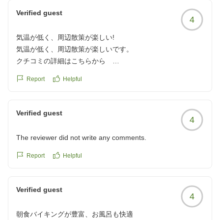
通じなくて困りました。上手な人もいますけど。もっと気配
Verified guest
4
り、目配りおもてなしの精神が必要かと。
頑張って下さい
気温が低く、周辺散策が楽しい!
クチコミの詳細はこちらから
気温が低く、周辺散策が楽しいです。
https://review.travel.rakuten.co.jp/hotel/voice/2111?
クチコミの詳細はこちらから
reviewId=33123478385769
https://review.travel.rakuten.co.jp/hotel/voice/2111?
Report
Helpful
reviewId=33123478338295
Verified guest
4
The reviewer did not write any comments.
Report
Helpful
Verified guest
4
朝食バイキングが豊富、お風呂も快適