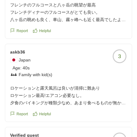
れておりました。
フレンチのフルコースと八ヶ岳の眺望が最高
夕食のビュッフェは、正直かなり良かったです。
フレンチディナーのフルコースがとても良い。
アルコールのメニュー表などはありませんでしたが、ソフト
八ヶ岳の眺めも良く、車山、霧ヶ峰へも近く最高でしたよ。
ドリンク飲み放題でローストビーフやサーモンとイカとトビ
Report
Helpful
ッコやハマチ?のお刺身もとても新鮮で美味しかったです。
クチコミの詳細はこちらから
酢飯もあるので自分で海鮮丼作れました。
https://review.travel.rakuten.co.jp/hotel/voice/2111?
冷しゃぶも美味しくてサラダのトマトもフルーツトマトのよ
reviewId=33123478241321
askb36
うに甘くデザートのメロンも甘くて美味しかったです。ソフ
3
Japan
トクリームもあり子供達も大喜びでした。
Age:
40s
人気のメニューはなくなりやすいのですが、外国人スタッフ
Family with kid(s)
の方がよく目を配っており、随時補充してくださったので安
心して食べることができました。信州そばやごぼうと牛肉の
ロケーションと露天風呂は良いが清掃に難あり
料理や枝豆豆腐、どれも美味しかっです。
ロケーション最高!エアコン必要なし。
足が悪く御自分でお料理を取ることが難しい方がいらっしゃ
夕食のバイキングが種類少なめ、あまり食べるものが無かっ
ったのですが、外国人スタッフの方が一緒に回りながら希望
た。
のメニューをとってあげておりました。とても親切だなぁと
Report
Helpful
露天風呂は気持ちが良かった。
感じました。
脱衣所にビニール袋や誰かが使ったタオルなどが落ちていて
夕食後星空ツアーに参加するためロビーに集合しました。マ
残念でした。
イクロバス2台で補助席まで満員で出発しました。15分ほど
Verified guest