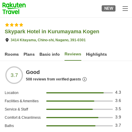
to
NEW
top
page
Skypark Hotel in Kurumayama Kogen
3414 Kitayama, Chino-shi, Nagano, 391-0301
Reviews
Rooms
Plans
Basic info
Highlights
Good
3.7
508
reviews from verified guests
4.3
Location
3.6
Facilities & Amenities
3.5
Service & Staff
3.9
Comfort & Cleanliness
3.7
Baths