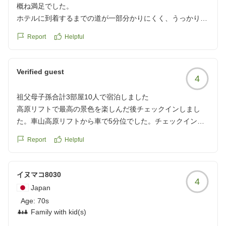
概ね満足でした。
ホテルに到着するまでの道が一部分かりにくく、うっかり通
り過ぎてしまいましたが、そこさえ間違えなければ案内看板
Report
Helpful
に従って行けます。
部屋の空調は機能していないと思います。
朝食のバイキングは種類も豊富で良かったです。
Verified guest
4
アレルギーない人はお蕎麦は是非食べてみてほしいです。時
間をずらして行かないと混み合い待つことになるのでそこは
祖父母子孫合計3部屋10人で宿泊しました
注意点です。
高原リフトで最高の景色を楽しんだ後チェックインしまし
お風呂も良かったです。
た。車山高原リフトから車で5分位でした。チェックイン時
クチコミの詳細はこちらから
にまさかの設備故障でシャワーが水しかでなくなってしまい
https://review.travel.rakuten.co.jp/hotel/voice/2111?
Report
Helpful
ましたと説明を受けました。汗をかく季節なのでシャンプー
reviewId=33123478275878
どうしようと混乱しました。受け入れ難かったのですがどう
しようもできないことなのでチェックインしました。
イヌマコ8030
4
夕飯は星空ツアーを申し込んでいたので18時〜でした。
Japan
(星空ツアーは19:45分でした。)
Age:
70s
18時ちょうど位にyohoへ行くと席に案内してもらえまし
Family with kid(s)
た。二組後の方々は満席でロビーで30分位待つように伝えら