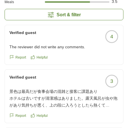
3.5
Meals
Sort & filter
Verified guest
4
The reviewer did not write any comments.
Report
Helpful
Verified guest
3
景色は最高だが食事会場の混雑と接客に課題あり
ホテルは古いですが清潔感はありました。露天風呂が虫や泡
があり気持ちが悪く、上の段に入ろうとしたら熱くて
景色は最高。食事会場は狭く人を一度に入れすぎです。二回
Report
Helpful
でも分けて欲しい。食べ物もなくなっても追加が遅い、これ
では駄目です食事は美味しかった。外人の従業員に話しても