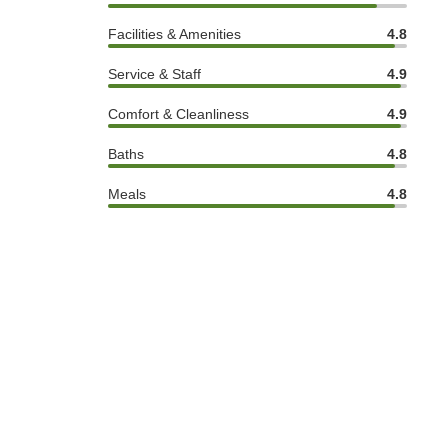
Facilities & Amenities
4.8
Service & Staff
4.9
Comfort & Cleanliness
4.9
Baths
4.8
Meals
4.8