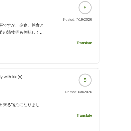
5
Posted:
7/19/2026
事ですが、夕食、朝食と
姜の漬物等も美味しく、
、バルコニーでは虫の鳴
Translate
あり設備は申し分ありま
たりのんびり楽しめまし
、リピートしたい宿にな
y with kid(s)
5
5376?
Posted:
6/8/2026
出来る宿泊になりまし
Translate
行ってしまい、泥だらけ