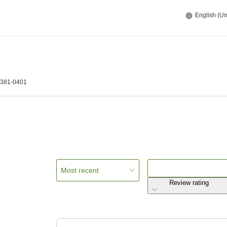
English (Un
 381-0401
Most recent
Review rating