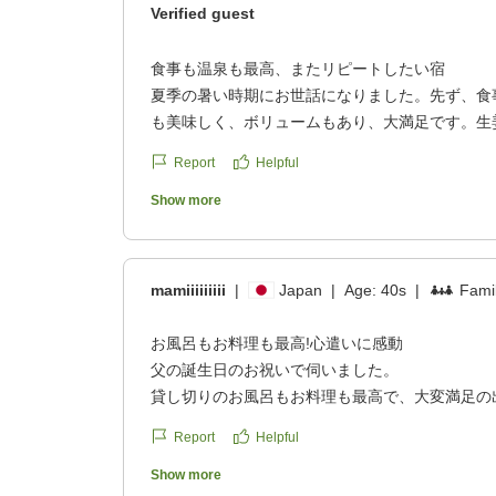
Verified guest
食事も温泉も最高、またリピートしたい宿
夏季の暑い時期にお世話になりました。先ず、食
も美味しく、ボリュームもあり、大満足です。生
盛り付けもお洒落でした。部屋は露天風呂があり
Report
Helpful
き声を聴きながら木製の椅子でゆったり。空清も
せん。お風呂は無料貸切風呂が3つもあり、ゆっ
Show more
た。最後に中居さんは親切、笑顔で迎えてもらい
りました。
クチコミの詳細はこちらから
mamiiiiiiiii
|
Japan
|
Age:
40s
|
Famil
https://review.travel.rakuten.co.jp/hotel/voice/13
reviewId=33123478146480
お風呂もお料理も最高!心遣いに感動
父の誕生日のお祝いで伺いました。
貸し切りのお風呂もお料理も最高で、大変満足の
た。
Report
Helpful
雨の中スノーモンキーパークにチェックイン前に
Show more