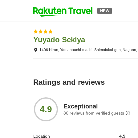
NEW
Yuyado Sekiya
1406 Hirao, Yamanouchi-machi, Shimotakai-gun, Nagano,
Ratings and reviews
Exceptional
4.9
86
reviews from verified guests
Location
4.5