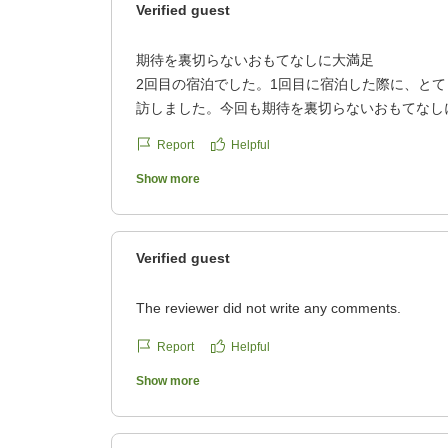
Verified guest
期待を裏切らないおもてなしに大満足
2回目の宿泊でした。1回目に宿泊した際に、と
訪しました。今回も期待を裏切らないおもてなし
心の底から思いました。温かいご対応ありがとう
Report
Helpful
だ訪れたことない季節にまた伺いたいと思います
他の画像やクチコミの詳細はこちらから
Show more
https://review.travel.rakuten.co.jp/hotel/voice/13
reviewId=33123478247725
Verified guest
The reviewer did not write any comments.
Report
Helpful
Show more