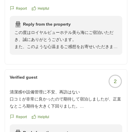
また、キッズスペースや夏休み期間限定の縁日イベント
が、とても素敵なお部屋でした。綺麗だし広くてとっても落
をお子様にお楽しみいただけたことに加え、ファミリー
Report
Helpful
ち着くお部屋でした。
フリーバーのソフトドリンクやポップコーン、夕方から
ホテル自体は設備は公営のような懐かしさがありますが、と
ご提供しているアルコールサービスにもご満足いただけ
Reply from the property
ても綺麗にしてあり、フリードリンクやポップコーンにお
たようで、スタッフ一同大変嬉しく思っております。
この度はロイヤルビューホテル美ら海にご宿泊いただ
酒、子供の遊ぶところや夜は縁日など、とにかく素晴らしか
き、誠にありがとうございます。
ったです。
建物や設備につきましてはご不便をお掛けする点もござ
また、このような心温まるご感想をお寄せいただきまし
朝食も沖縄メニューもあったり、夜ブュッフェはお酒もフリ
いますが、そのような中でもサービス面を評価していた
たこと、心より御礼申し上げます。
ーでお肉も美味しく、とってもお得だと思いました。
だき、誠にありがとうございます。
スタッフさんもフレンドリーで、花火もできるしプールや卓
卓球やダーツ、フリスビーなどのフリーアクティビティ
ファミリールームで快適にお過ごしいただき、「ホテル
球などもできて、ホテルだけで時間が足りなくなるくらいで
もご用意しておりますので、ご滞在中のひとときをお楽
だけで時間が足りない」とのお言葉まで頂戴し、大変嬉
した。
Verified guest
しみいただければ幸いです。
2
しく拝見いたしました。
夏休みでこの内容でお値段もかなりリーズナブル。正直この
まま知られずにいたいくらいの良さでした(笑)
清潔感や設備管理に不安、再訪はない
また、期間限定で営業しております「もとぶ牛」をメイ
お部屋をはじめ、ファミリーフリーバーのポップコー
また沖縄に行く時は利用したいです!
口コミが非常に良かったので期待して宿泊しましたが、正直
ンとしたディナーも大変ご好評をいただいておりますの
ン、お子様向けの遊び場や縁日、朝食やディナービュッ
クチコミの詳細はこちらから
なところ期待を大きく下回りました。
で、次回お越しの際にはぜひこちらもお楽しみください
フェなど、ご家族皆様でお楽しみいただけたご様子を伺
https://review.travel.rakuten.co.jp/hotel/voice/15062?
ませ。
い、スタッフ一同大変励みになっております。
Report
Helpful
reviewId=33123478365046
建物が古いこと自体は理解して予約しています。しかし、問
題なのは古さではなく管理状態です。入室時には窓に手垢が
またお会いできます日を、スタッフ一同心よりお待ちし
また、プールや卓球、ダーツ、フリスビーなどのフリー