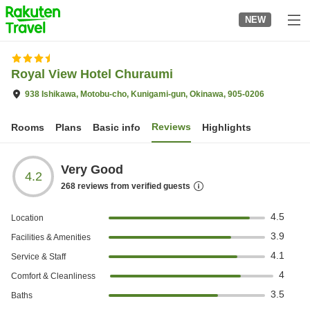
to
NEW
top
page
Royal View Hotel Churaumi
938 Ishikawa, Motobu-cho, Kunigami-gun, Okinawa, 905-0206
Reviews
Rooms
Plans
Basic info
Highlights
Very Good
4.2
268
reviews from verified guests
4.5
Location
3.9
Facilities & Amenities
4.1
Service & Staff
4
Comfort & Cleanliness
3.5
Baths