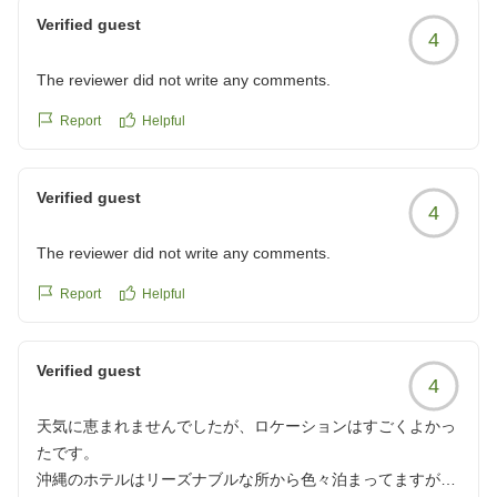
が家は再訪はありません。
またお会いできます日を、スタッフ一同心よりお待ちし
ました。
https://review.travel.rakuten.co.jp/hotel/voice/15062?
Verified guest
クチコミの詳細はこちらから
ております。
4
朝食のマグロ丼やカレーにつきましても、お褒めの言葉
reviewId=33123478329092
https://review.travel.rakuten.co.jp/hotel/voice/15062?
宿泊課 担当
をいただきありがとうございます。
reviewId=33123478363769
The reviewer did not write any comments.
また、期間限定で営業しておりますもとぶ牛をメインと
Report
Helpful
したディナーバイキングもご用意しておりますので、次
回お越しの際はぜひこちらもお楽しみいただけますと幸
Verified guest
いです。
4
The reviewer did not write any comments.
一方で、敷地内のマンホール付近につきましては、ご不
快な思いをおかけし申し訳ございません。
Report
Helpful
自然に囲まれた環境ということもございますが、より快
適にお過ごしいただけるよう、施設管理や環境整備・害
虫対策にも引き続き努めてまいります。
Verified guest
4
また沖縄へお越しの際は、ぜひロイヤルビューホテル美
天気に恵まれませんでしたが、ロケーションはすごくよかっ
ら海をご利用くださいませ。
たです。
スタッフ一同、心よりお待ちしております。
沖縄のホテルはリーズナブルな所から色々泊まってますが、
宿泊課 担当