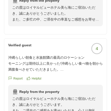
Reply from the property
目立ち、壁には血液のようなシミ、コンセントは延長コード
ております。
アクティビティも満喫していただき、ご滞在の思い出づ
この度はロイヤルビューホテル美ら海にご宿泊いただ
頼みのタコ足配線。シェードランプにはホコリ。これでは清
宿泊課 担当
くりのお手伝いができましたことを嬉しく思います。
き、誠にありがとうございました。
潔感や安全性に不安を感じます。
また、ご多忙の中、ご滞在中の率直なご感想をお寄せい
「このまま知られずにいたいくらいの良さ」とのお言葉
ただきましたこと、心より御礼申し上げます。
部屋の使い勝手も悪く、テーブルは低すぎて不便でした。室
は、私どもにとって何よりの励みでございます。
内電気以外の調光はよくある家庭用ランプのスイッチ型のも
数ある宿泊施設の中から当ホテルをお選びいただいたに
ので、調節できず、不便極まりないです。設備や清潔感を総
これからも、お子様から大人の方まで皆様に楽しくお過
もかかわらず、ご期待に沿うご滞在をご提供できません
合すると、ビジネスホテル以下の滞在品質に感じられまし
Verified guest
ごしいただけるホテルを目指してまいります。
4
でしたこと、深くお詫び申し上げます。
た。
また沖縄へお越しの際には、ぜひロイヤルビューホテル
沖縄らしい朝食と水族館隣の最高のロケーション
美ら海へお帰りくださいませ。
お部屋の清掃状況や設備の管理、館内設備、チェックイ
チェックイン時には大浴場の案内もなく、こちらから尋ねて
モーニングは期待以上に良かった!沖縄らしい食べ物を朝から
スタッフ一同、心よりお待ちしております。
ン時のご案内などにつきまして、ご不快な思いやご不便
初めて説明がありました。ルームウェアで共用部を利用でき
満腹食べさせていただきました。
宿泊課 担当
をお掛けしましたことを大変重く受け止めております。
ないルールも、何のためのルームウェアなのか疑問です。ド
ロケーションも最高で、美ら海水族館の隣、景色も良かった
いただいたご意見は関係部署と共有し、清掃品質の向上
Report
Helpful
レスコードを指定するような雰囲気のホテルでもありませ
です
や設備点検の徹底、館内案内の改善に努めてまいりま
ん。
クチコミの詳細はこちらから
す。
Reply from the property
https://review.travel.rakuten.co.jp/hotel/voice/15062?
ウェルカムドリンクはファミリーレストランのドリンクバー
この度はロイヤルビューホテル美ら海にご宿泊いただ
reviewId=33123478345009
一方で、フロントスタッフの対応につきまして温かいお
のような内容、かつ種類も少なく、「ラウンジ」と呼ぶには
き、誠にありがとうございます。
言葉をいただきましたこと、スタッフ一同大変励みとな
程遠い印象でした。館内の廊下も薄暗く、全体的に古さや寂
また、ご滞在のご感想をお寄せいただき、心より御礼申