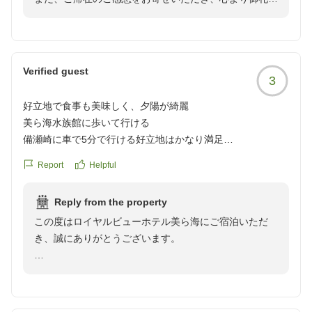
ります。
しさが目立ちます。
し上げます。
お褒めいただいたお言葉に甘んじることなく、施設面に
コインランドリーも古く、洗濯から乾燥まで非常に時間がか
おいてもご満足いただけるホテルを目指し、より良い環
かるため、連泊には不向きだと感じました。
「期待以上」とのお言葉とともに、沖縄らしい朝食をお
境づくりに取り組んでまいります。
楽しみいただけたとのこと、大変嬉しく拝見いたしまし
Verified guest
唯一良かったのはフロントスタッフの対応です。外国人スタ
3
た。
この度は貴重なご意見をお寄せいただき、誠にありがと
ッフも含め、皆さん丁寧で感じが良かっただけに、設備や運
郷土料理をはじめ、沖縄ならではの味覚をご満喫いただ
好立地で食事も美味しく、夕陽が綺麗
うございました。
営とのギャップが残念でした。現場の問題というより、経営
けたようで何よりでございます。
美ら海水族館に歩いて行ける
宿泊課 担当
や設備投資の問題ではないかと感じます。
備瀬崎に車で5分で行ける好立地はかなり満足
また、美ら海水族館に隣接したロケーションや、お部屋
朝ごはんもマグロ丼やカレーが美味しかった
今回は備瀬でのシュノーケリング目的で立地と価格を重視し
からの景色にもご満足いただけたとのこと、大変光栄に
Report
Helpful
部屋からは海が見えて夕陽が綺麗だった
て2泊予約しましたが、初日で選択を後悔しました。
存じます。
プールは利用してないが、殆ど人がいないので小さい子供は
美ら海水族館が目的の方や小さなお子さん連れには便利かも
Reply from the property
ほぼ貸切で楽しめると思う
しれませんが、我が家には合いませんでした。
次回お越しの際には、ソフトドリンクをお楽しみいただ
この度はロイヤルビューホテル美ら海にご宿泊いただ
また、おそらく表記にある「宿泊条件50%OFF」という表示
けるファミリーフリーバーや、卓球・ダーツ・フリスビ
き、誠にありがとうございます。
残念と言うか、、
も、通常料金の半額という印象とは異なっていて、総合的に
ーなどの無料でご利用いただけるフリーアクティビティ
ホテルのせいとは言い難いが、敷地内の汚水マンホールから
お得感はなし。
もぜひご利用いただき、ご家族皆様でさらに充実したひ
美ら海水族館や備瀬のフクギ並木へのアクセス、またお
Gがかなりの数出てきていて気持ち悪かった
とときをお過ごしいただけましたら幸いです。
部屋からご覧いただいた夕陽など、当ホテルのロケーシ
マンホール近くを通らなければ大丈夫
口コミ評価が高い理由は最後まで理解できず、残念ながら我
ョンにご満足いただけたご様子を大変嬉しく拝読いたし
クチコミの詳細はこちらから