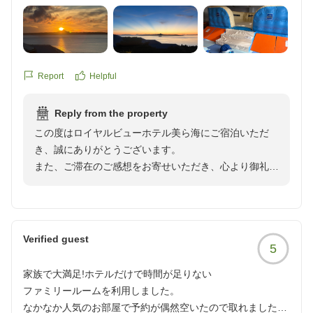
園と同時にチケットを使って中を見学することができまし
た。
キッズスペースも充実していたり、夏休みでお祭り企画もあ
ったりと子どもが喜んでいました。
Report
Helpful
ウェルカムドリンクもソフトドリンクのドリンクバーやポッ
プコーン、夕方はお酒(焼酎とレモンサワー)もあり、よかっ
Reply from the property
たです。
この度はロイヤルビューホテル美ら海にご宿泊いただ
き、誠にありがとうございます。
エレベーターはなく、ホテルの建物の古さは目立ちますが、
また、ご滞在のご感想をお寄せいただき、心より御礼申
様々なサービスでそれらをカバーしているように思いまし
し上げます。
た。
他の画像やクチコミの詳細はこちらから
エメラルドビーチや美ら海水族館へのアクセスなど、当
https://review.travel.rakuten.co.jp/hotel/voice/15062?
ホテルならではのロケーションを満喫していただけたご
Verified guest
reviewId=33123478367971
5
様子を、大変嬉しく拝見いたしました。無料エリアと有
料エリアを分けて楽しまれたとのこと、充実した沖縄旅
家族で大満足!ホテルだけで時間が足りない
行のお手伝いができましたことを光栄に存じます。
ファミリールームを利用しました。
なかなか人気のお部屋で予約が偶然空いたので取れました