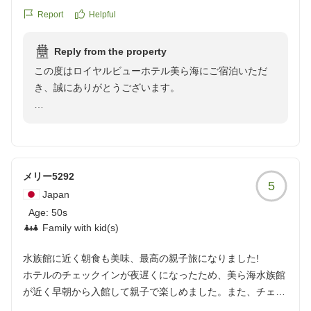
施設は良かったのですが上の階の音が少し気になりました。
Report
Helpful
クチコミの詳細はこちらから
https://review.travel.rakuten.co.jp/hotel/voice/15062?
Reply from the property
reviewId=33123478277405
この度はロイヤルビューホテル美ら海にご宿泊いただ
き、誠にありがとうございます。
あいにくのお天気ではございましたが、当ホテルのロケ
ーションにご満足いただけたとのこと、大変嬉しく拝読
いたしました。
メリー5292
5
一方で、上階からの音につきましては、ご滞在中にご不
Japan
快な思いをおかけし申し訳ございません。
Age:
50s
いただいたご意見は今後のより快適な環境づくりの参考
Family with kid(s)
とさせていただきます。
水族館に近く朝食も美味、最高の親子旅になりました!
また、現在は期間限定でもとぶ牛をメインとしたディナ
ホテルのチェックインが夜遅くになったため、美ら海水族館
ーバイキングも営業しております。
が近く早朝から入館して親子で楽しめました。また、チェッ
地元食材を取り入れたお料理をご用意しておりますの
クアウト後に荷物を預かっていただいたので出発時間まで水