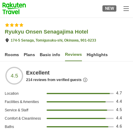
to
NEW
top
page
Ryukyu Onsen Senagajima Hotel
174-5 Senaga, Tomigusuku-shi, Okinawa, 901-0233
Reviews
Rooms
Plans
Basic info
Highlights
Excellent
4.5
214
reviews from verified guests
4.7
Location
4.4
Facilities & Amenities
4.5
Service & Staff
4.4
Comfort & Cleanliness
4.6
Baths