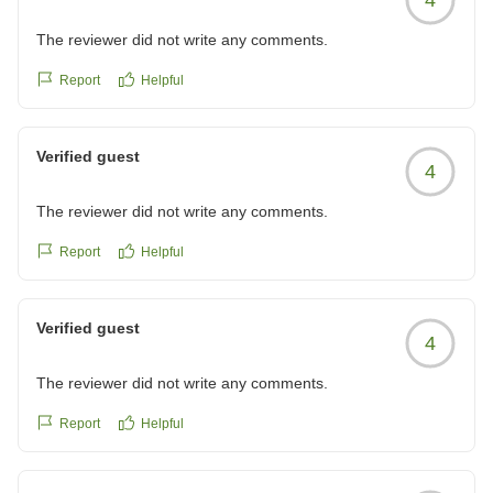
だ終わっていないことがあったので、出掛けに「〇〇時迄に
清掃を終わらせておいてください」と一言受付スタッフの方
The reviewer did not write any comments.
にお願いしておくことをオススメします。
今回は慶良間諸島へシュノーケル体験をすることを目的にこ
Report
Helpful
のホテルを選びました。
早朝の集合でしたが、朝食バイキングに代わるお弁当を用意
Verified guest
して頂き、またホテルから港へも短時間で移動出来たので、
4
とても助かりました。
スタッフの方も皆さん感じが良く、気持ちよく過ごすことが
The reviewer did not write any comments.
出来ました。また利用したいと思います。
Report
Helpful
他の画像やクチコミの詳細はこちらから
https://review.travel.rakuten.co.jp/hotel/voice/139989?
Verified guest
4
reviewId=33123478220090
The reviewer did not write any comments.
Report
Helpful