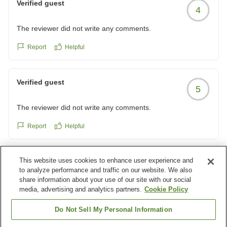
Verified guest
4
The reviewer did not write any comments.
Report
Helpful
Verified guest
5
The reviewer did not write any comments.
Report
Helpful
This website uses cookies to enhance user experience and
Verified guest
3
to analyze performance and traffic on our website. We also
share information about your use of our site with our social
The reviewer did not write any comments.
media, advertising and analytics partners.
Cookie Policy
Report
Helpful
Do Not Sell My Personal Information