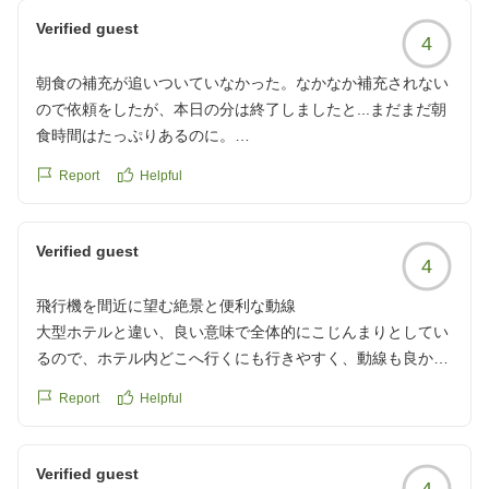
しです!!
Verified guest
4
クチコミの詳細はこちらから
https://review.travel.rakuten.co.jp/hotel/voice/139989?
朝食の補充が追いついていなかった。なかなか補充されない
reviewId=33123478227769
ので依頼をしたが、本日の分は終了しましたと...まだまだ朝
食時間はたっぷりあるのに。
クチコミの詳細はこちらから
Report
Helpful
https://review.travel.rakuten.co.jp/hotel/voice/139989?
reviewId=33123478226280
Verified guest
4
飛行機を間近に望む絶景と便利な動線
大型ホテルと違い、良い意味で全体的にこじんまりとしてい
るので、ホテル内どこへ行くにも行きやすく、動線も良かっ
たです。
Report
Helpful
エアポートビューの部屋を取りましたが、部屋のすぐ真横を
飛び立っていく飛行機は圧巻でした。
日中外へ遊びに行き、部屋へ戻った際にまだ部屋の清掃がま
Verified guest
4