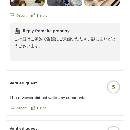
度部屋の変更を申し出るのももう面倒だし、変えてもらった
フトドリンクは飲み放題で金額の割にはとても良かったで
真摯に受け止め、以前よりも高い水準でご満足いただけ
ところでまた不具合のある部屋かも知れないと思い、諦めて
す。
るよう、スタッフ一同、意識の改善に努めて参る所存で
その部屋に宿泊したが、気持ち悪さの為、ずっと暗い気持ち
クチコミの詳細はこちらから
Report
Helpful
す。
のまま部屋で過ごすこととなった。
https://review.travel.rakuten.co.jp/hotel/voice/44112?
reviewId=33123478202904
Reply from the property
お客様からの貴重なご意見を元に再発防止に尽くしてま
今年1月に宿泊した際には、部屋のタイプは違えども清掃に
この度はご家族で当館にご来館いただき、誠にありがと
いります。
ついて何の問題もなかったのだが、この半年あまりでどうし
うございます。
この度は、貴重なご意見をいただき、誠にありがとうご
てここまで清掃のクオリティが下がったのだろう?清掃面以
ざいました。
外については、随所に企業努力が見え、少なからず評価をし
最上階のお部屋からの眺望やバルコニーでのひととき、
ているだけにとても残念だ。
そしてバイキングのお食事をお楽しみいただけたご様子
井添
で、スタッフ一同大変嬉しく拝読いたしました。
*上記の問題箇所を画像で記録したが、見るに堪えないため
ご家族皆様で素敵な思い出作りのお手伝いができました
Verified guest
ここには投稿しない
5
ことを喜ばしく思います。
クチコミの詳細はこちらから
コストパフォーマンスの点でもお客様に気に入っていた
https://review.travel.rakuten.co.jp/hotel/voice/44112?
The reviewer did not write any comments.
だけて安心いたしました。
reviewId=33123478215053
Report
Helpful
また熱海へお越しの際はぜひ当ホテルへお立ち寄りくだ
さい。
Verified guest
またのご来館を心よりお待ちしております。