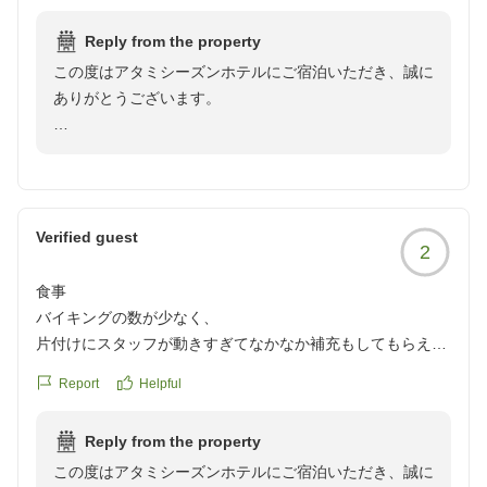
部屋のドアを開けたら、部屋にバスタブ、シャワー室、トイ
Reply from the property
レが置いてある感じ、、、全てシースルーのカラス張にシー
この度はアタミシーズンホテルにご宿泊いただき、誠に
ルで目隠しした状態。。。リビングセットの脇がトイレは流
ありがとうございます。
石に、、、換気が上についてるだけの普通のものなので、臭
いが部屋に充満する予感。。。トイレはロビーまで降りまし
せっかくの旅行でお越しいただいたにもかかわらず、お
た 食事は、甘エビ以外、無理やり食べましたが、、、まぁ、
部屋の設備や環境、またお食事内容に関しまして、多大
がっくり、、、温泉のお風呂は、お客さんたちのマナーがひ
なるご不快な思いをさせてしまいましたこと、深くお詫
どくて、ドアを閉めても閉めても開けっぱなしで入ってくる
び申し上げます。
感じ。。。
Verified guest
2
スタッフの皆さまはすごく丁寧でいい感じですが、、、ため
お部屋のレイアウトや衛生面での懸念点、ならびに大浴
息以外出ませんでした
食事
場での他のお客様のマナーにつきまして頂戴したご意見
クチコミの詳細はこちらから
バイキングの数が少なく、
は、非常に重く受け止めております。特にトイレの設備
https://review.travel.rakuten.co.jp/hotel/voice/44112?
片付けにスタッフが動きすぎてなかなか補充もしてもらえ
や換気につきましては、快適にお過ごしいただくための
reviewId=33123478368654
ず。
重要な要素であり、ご満足いただける状態ではなかった
Report
Helpful
テーブルに先に置いてある料理が入ってる箱は綺麗に小皿に
ことを真摯に反省しております。
盛られているが好き嫌いがある人には却下。
Reply from the property
いろいろ自分で選べるバイキングのみの方がいいと私は思い
また、お食事につきましても、お客様のご期待に沿うこ
この度はアタミシーズンホテルにご宿泊いただき、誠に
ました。