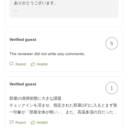
とができず、誠に申し訳ございません。頂戴したご意見
ありがとうございます。
は真摯に受け止め、今後の改善に向けた貴重な課題とし
て今後の参考にさせていただきます。
せっかくのご滞在にも関わらず、お食事のバイキング・
クチコミの詳細はこちらから
お膳の内容共にお客様のご期待に添うことが出来ず、ご
https://review.travel.rakuten.co.jp/hotel/voice/44112?
スタッフの対応につきまして温かいお言葉をいただき、
不快な思いをさせてしまい、大変申し訳ございませんで
reviewId=33123478248712
感謝申し上げます。今回いただいた厳しいご指摘を全ス
した。また、スタッフの補充に関するご指摘は、今後の
Verified guest
タッフで共有し、施設環境の改善に努めてまいる所存で
5
サービス改善に向けた貴重なご意見として真摯に受け止
す。
めさせていただきます。お食事の提供方法については、
The reviewer did not write any comments.
今後の参考にさせていただきます。
お忙しい中、貴重なご意見をお寄せいただきありがとう
Report
Helpful
ございました。
お客様に心からお楽しみいただけるお食事を提供できる
よう、スタッフ一同改善に努参ります。
井添
Verified guest
1
貴重なご意見をお寄せいただき、ありがとうございまし
部屋の清掃状態に大きな課題
た。またのお越しをお待ちしております。 井添
チェックインを済ませ、指定された部屋(1F)に入るとまず第
一印象が「部屋全体が暗い」、また、高温多湿の日だったせ
いか?空調設備の不具合か?カビと何かが混じったような、何
Report
Helpful
とも言えない不快な匂いが部屋中に立ち込めていた。そし