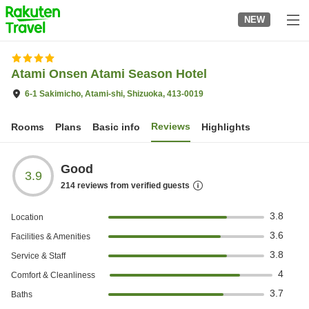
to
NEW
top
page
Atami Onsen Atami Season Hotel
6-1 Sakimicho, Atami-shi, Shizuoka, 413-0019
Reviews
Rooms
Plans
Basic info
Highlights
Good
3.9
214
reviews from verified guests
3.8
Location
3.6
Facilities & Amenities
3.8
Service & Staff
4
Comfort & Cleanliness
3.7
Baths