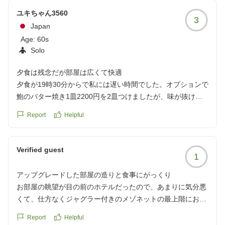
クチコミの詳細はこちらから
ユキちゃん3560
3
https://review.travel.rakuten.co.jp/hotel/voice/44112?
Japan
reviewId=33123478581349
Age:
60s
Solo
夕食は残念だが部屋は広くて快適
夕食が19時30分からで私には遅い時間でした。オプションで
鮑のバター焼き1皿2200円を2皿つけましたが、味が抜けて
いて、まったく美味しくなかったです。頼まない方がいいで
Report
Helpful
すよ。
お部屋は古いけど広々していて、ベッドも広くて良かったで
す。
Verified guest
1
お風呂は裸で階段上がるのはちょっと嫌でしたが、あとはき
になる事はありませんでした。
アップグレードした部屋の造りと食事にがっくり
クチコミの詳細はこちらから
お部屋の眺望が目の前のホテルだったので、あまりに気分悪
https://review.travel.rakuten.co.jp/hotel/voice/44112?
くて、仕方なくジャグラー付きのメゾネットの最上階にお金
reviewId=33123478576809
を追加してアップグレードしたけれど、びっくり。 はいって
Report
Helpful
すぐに真っ暗な意味不明な砂利石置き場、、、そのすぐ奥の