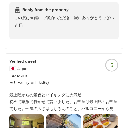
て、バス・トイレ付の部屋を予約していたのだが、その部屋
Reply from the property
はバスタブの無い狭いシャワールームがあるだけだった。チ
この度は当館にご宿泊いただき、誠にありがとうござい
ェックインの際「シャワールームだけの部屋です」といった
ます。
説明も何もなかったのだが、他に部屋が空いてなかったの
か?それとも直前予約の一人旅の者は冷遇されるのか?などと
ご滞在に際しまして、清掃不備をはじめとする数々の不
悶々としてしまった。そしてもう一度トイレシャワールーム
手際により、お客様に多大なる不快感とご不便をおかけ
を見に行ってみると、最初は見落としていたのだが、シャワ
しましたことを、深くお詫び申し上げます。
ールームの扉の表側の丁度目の高さの位置に、陰毛が張り付
いているのを発見した。これが決定打となり、フロントに行
Verified guest
5
本来であれば、安心しておくつろぎいただける空間をご
き理由を言って部屋の変更をリクエストしたところ、別の部
Japan
提供すべきところ、客室の衛生状態や設備の仕様説明、
屋に変えていただくことが出来た。
Age:
40s
清掃の行き届かない箇所につきまして、お客様に大変残
Family with kid(s)
念な思いをさせてしまいました。特に、衛生面において
変更いただいた部屋(3F)は最初の部屋と違って、部屋の印象
あってはならない状況であったことを重く受け止めてお
は明るいし、変な匂いも無く、今度はちゃんとバスタブのあ
最上階からの景色とバイキングに大満足
ります。
るバスルームであることを確認して、安堵したのも束の間、
初めて家族で行かせて貰いました。お部屋は最上階のお部屋
トイレの便器内の上方に、飛び散って固まってこびりついた
でした。部屋の広さはもちろんのこと、バルコニーから見え
今回ご指摘いただいた清掃状況につきましては、清掃体
便がたくさん、、、これはひどすぎる!!(ちなみにバスルーム
る熱海の景色も良かったです。夕食、朝食はバイキング形式
制の抜本的な強化を今後の参考にさせていただきます。
のバスタブ横の、石鹸置きの上方も黒カビだらけだった)再
でとても子供も喜んで食べてくれました。夕食時はお酒、ソ
また、以前ご利用いただいた際との品質の差についても