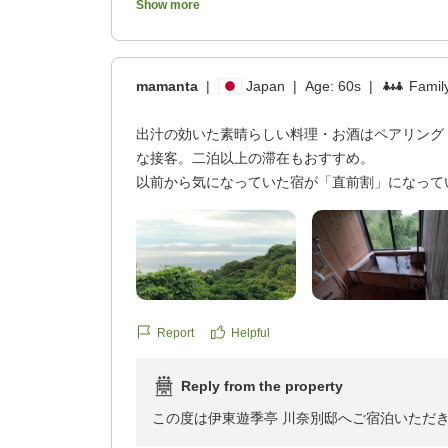
Show more
支配人 島 悠輔
最新機器が混在する、ある意味不思議な空間に魅
数あるお宿をご利用されてきた中で、「最上級
大変光栄に存じます。
この宿こだわりの「創作京懐石」夕食は、薄味で
また、ご両親様にもお喜びいただけたとのこと
mamanta
|
Japan
|
Age:
60s
|
Family
大限に引き立てる芸術作品とも言えるレベルです
ベルも高く、夜食の用意までして頂いたのには想
当館の静かな環境や源泉かけ流しの温泉、創作
出汁の効いた素晴らしい料理・お酒はペアリング
しに至るまで細やかにご覧いただき、数々のお
な接客。二泊以上の滞在もおすすめ。
滞在中にいつでも入浴ができる源泉かけ流し「ナ
し上げます。
以前から気になっていた宿が「直前割」になって
化物泉」は、なによりも体の芯からとても温まる
お料理へのお言葉は料理長をはじめ調理スタッ
約・2泊しました。
でした。
スへのお言葉もスタッフ一同の大きな支えとな
住宅地を通って(狭いところもあるので幅広の車
要)、その奥まった所に位置する宿でした。宿の
住宅地の奥まった高台のさらに奥に構える宿の周
一方で、シャワーのお湯につきましては、ご不
すぐに(雨の中)案内の方が来てくれました。部屋
ビニなどは一切なく、安易に買い物ができる環境
貴重なご意見としてお預かりし、今後の設備管
サービスがあり、食事時間・翌日の出発予定・部
が、宿の部屋には宿泊に必要なものは全て揃って
をして滞在の始まりです。
必要はありませんでした。
Report
Helpful
「今後一番リピートしたい宿」とのお言葉を励
食事は基本的に薄味で、「出汁」を生かした素晴
る宿であり続けられるよう、より一層精進して
とも名前入りの「献立表」は、特別感があって嬉
何も用意しなくても、そのまま宿泊ができる最高
Reply from the property
食も品数の割に量は(60代後半の夫婦には)「ち
低限、自分で必要なものを持ち込んで宿泊するこ
またのお越しを心よりお待ち申し上げておりま
この度は伊東遊季亭 川奈別邸へご宿泊いただ
た。
っていましたが、そんなことは全く必要なく、極
また、ご多用の中、このように丁寧なご感想を
お酒は「ペアリング」を試しましたが、これがと