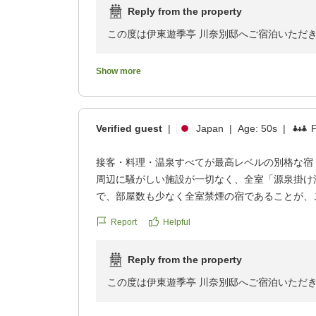
の励みでございます。
Reply from the property
reviewId=33123478116116
これからも、お越しいただくたびに心に残るご
この度は伊東遊季亭 川奈別邸へご宿泊いただ
まいります。
また、ご多用の中、ご感想をお寄せいただき、
Show more
またのお越しを心よりお待ち申し上げておりま
露天風呂付き客室でのご滞在をご満喫いただき
けたとのこと、大変嬉しく存じます。
伊東遊季亭 川奈別邸
Verified guest
|
Japan
|
Age:
50s
|
F
また、清掃やお食事の内容につきましてもお褒
支配人 島 悠輔
となっております。
接客・料理・温泉すべてが最高レベルの別格な宿
ご滞在中はご不便なく、ゆっくりとお寛ぎいた
周辺に騒がしい施設が一切なく、全室「源泉掛け
で、部屋数も少なく全室禁煙の宿であることが、
これからも皆様に心地よいひとときをお過ごし
由です。
まいります。
Report
Helpful
今までの数多く宿泊した宿の中では、最上級と言
またのお越しを心よりお待ち申し上げておりま
Reply from the property
ました。
この度は伊東遊季亭 川奈別邸へご宿泊いただ
小さなところまでお気遣いをして頂いた宿の接客
また、ご多用の中、このように心温まるご感想
伊東遊季亭 川奈別邸
が行き届いており、歴史を感じられる建物であり