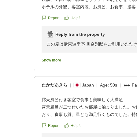
ホテルの外観、客室内装、お風呂、お食事、接客
どこを取っても完璧で至れり尽くせりの最高の宿
Report
Helpful
立地も少し奥まったところにありそれも良かった
全5室だからこその気の利く細かなサービスだと
Reply from the property
お風呂は室内に3箇所の内風呂、露天風呂、庭園
この度は伊東遊季亭 川奈別邸をご利用いただ
お食事は和の懐石コース
また温かいご感想をお寄せいただき、心より御
客室内は和モダンでかなり落ち着く雰囲気
数あるお宿の中から、大切なお誕生日のお祝い
Show more
アメニティは充実しておりリファを採用されてま
に存じます。
サプライズも成功したとお話を聞かせていただ
ややお値段は張ってもそれ以上に泊まる価値のあ
たかだあきら
|
Japan
|
Age:
50s
|
Fa
様々な旅館に泊まって来ましたが1番良かったと
館内や客室、温泉、お食事、そしてスタッフの
に日常や時間を忘れられる宿でした。
とのお言葉を頂戴し、スタッフ一同大変嬉しく
露天風呂付き客室で食事も美味しく大満足
露天風呂が二つ付いたお部屋に泊まりました。お
また利用させて頂きたいと思います。
また、全5室ならではの静かな環境やおもてな
おり、食事も質、量とも満足行くものでした。特
他の画像やクチコミの詳細はこちらから
お楽しみいただけたご様子に、何より安堵して
ゆっくり過ごせて大満足の滞在となりました。
https://review.travel.rakuten.co.jp/hotel/voice/13
Report
Helpful
クチコミの詳細はこちらから
reviewId=33123478121671
「様々な旅館に泊まって来ましたが1番良かっ
https://review.travel.rakuten.co.jp/hotel/voice/13