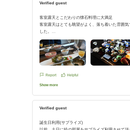
Verified guest
客室露天とこだわりの懐石料理に大満足
客室露天はとても眺望がよく、落ち着いた雰囲気
した。
懐石料理は一品一品が非常にこだわっており、ど
す。
全5室ということもあり、サービスが丁寧に行き
た。
川名駅からのタクシーの無料送迎サービスも良か
他の画像やクチコミの詳細はこちらから
Report
Helpful
https://review.travel.rakuten.co.jp/hotel/voice/13
Show more
reviewId=33123478320431
Verified guest
誕生日利用(サプライズ)
以前、土日に暁の部屋をサプライズ利用させて頂