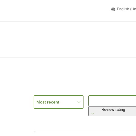
English (Un
Most recent
Review rating