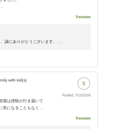
でした。
Translate
です。
も感じました。
風呂
き、誠にありがとうございます。
礼申し上げます。
に当館をお選びいただけましたこと、大変光栄
した
き私も嬉しくなりました。
る旅館だと感じました。
mily with kid(s)
言っても過言ではないほど
5
対応に至るまでご満足いただき、「最高の宿」
拝読いたしました。
Posted:
7/15/2026
部屋は掃除が行き届いて
し、客室の設え、温泉、お食事につきましても
に気になることもなく、
おります。
9821?
Translate
た」とのお言葉は、私どもにとりまして何より
9821?