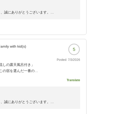
滞在をご提供できますよう、より一層精進して
き、誠にありがとうございます。
心より御礼申し上げます。
す。
、お部屋やお食事につきましてもご満足いただ
amily with kid(s)
5
めのお言葉を賜り、スタッフ一同の大きな励み
Posted:
7/3/2026
だけたご様子に、何より安堵しております。
流しの露天風呂付き」
この宿を選んだ一番の理
いただける宿でありますよう、より一層努めて
Translate
える記憶に残る宿となり
す。
き、誠にありがとうございます。
サービス、隅々まで清掃
をお寄せいただき、心より御礼申し上げます。
ながら、高品質で快適な