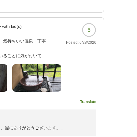
了されました。
と言える記憶に残る宿」とのお言葉を頂戴し、
出汁を生かして素材を最
、スタッフ一同大変嬉しく拝読いたしました。
 with kid(s)
。朝食も夕食に劣らずレ
5
定外の驚きでした。
京懐石のお料理、客室の設えや設備、おもてな
・気持ちいい温泉・丁寧
Posted:
6/28/2026
褒めのお言葉を賜りましたこと、心より感謝申
トリウム・カルシウム塩
いることに気が付いて予
、素晴らしい泉質の温泉
フにとりましても何よりの励みであり、サービ
ります。
はすれ違いに注意が必
前が駐車場で、到着すると
辺には、スーパーやコン
便をお掛けし申し訳ございませんでした。
でチェックインとお茶の
ではありませんでした
理・改善の参考とさせていただきます。
屋の掃除等の打ち合わせ
いて、他に何も購入する
Translate
みに、これからも皆様に心からお寛ぎいただけ
らしい料理でした。二日
まいります。
しかったです。夕食も朝
レベルの宿。今までは最
ょっと多い」くらいでし
とが、ルーティーンにな
す。
き、誠にありがとうございます。
上で寛げる宿でした。
お寄せいただき、心より御礼申し上げます。
ても楽しめました。料理