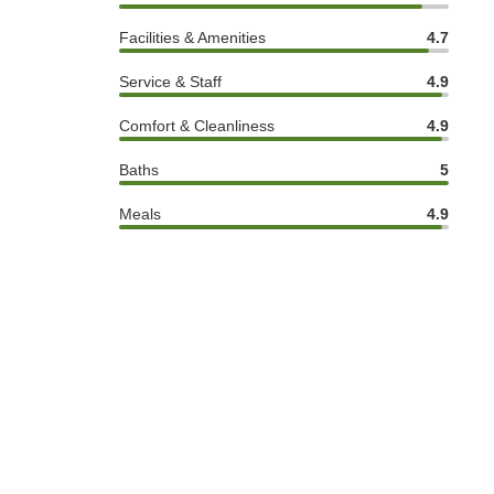
Facilities & Amenities
4.7
Service & Staff
4.9
Comfort & Cleanliness
4.9
Baths
5
Meals
4.9