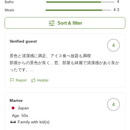
4
Baths
4.3
Meals
Sort & filter
Verified guest
4
景色と清潔感に満足、アイス食べ放題も満喫
部屋からの景色が良く、窓、部屋も綺麗で清潔感があり良か
ったです。
アイスの食べ放題のオプションもつけていただき、8個のア
Report
Helpful
イスを楽しむことができました。
懸念点としては夕方から夜にかけて主にアイスをいただきま
したが、個人的に好きなチョコ系が少なかったところが悲し
Marise
4
かったです。我儘なお願いですがもう少し回数を分けて補充
Japan
をしていただけると嬉しいです。
Age:
50s
また、アメニティをいただいたのですが化粧水のアルコール
Family with kid(s)
の匂いが強かったので敏感肌の方は自分のものを使った方が