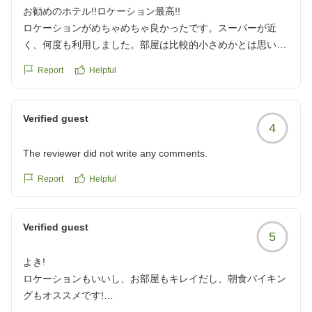
良いと思います。
お勧めのホテル!!ロケーション最高!!
スタッフの方は研修中のバッジがありましたが対応が良く、
ロケーションがめちゃめちゃ良かったです。スーパーが近
素敵な方でした。また機会があれば泊まりたいと思います。
く、何度も利用しました。部屋は比較的小さめかとは思いま
クチコミの詳細はこちらから
すが窓からスカイツリーも見られて凄く良かったです。また
Report
Helpful
https://review.travel.rakuten.co.jp/hotel/voice/104565?
是非宿泊させていただきたいと思いました。
reviewId=33123478617969
クチコミの詳細はこちらから
https://review.travel.rakuten.co.jp/hotel/voice/104565?
Verified guest
4
reviewId=33123478603926
The reviewer did not write any comments.
Report
Helpful
Verified guest
5
よき!
ロケーションもいいし、お部屋もキレイだし、朝食バイキン
グもオススメです!