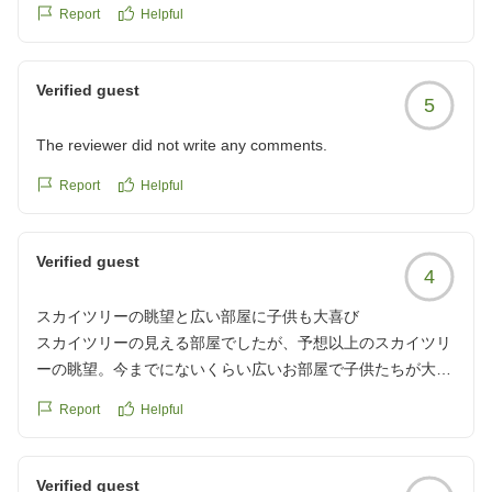
クチコミの詳細はこちらから
Report
Helpful
https://review.travel.rakuten.co.jp/hotel/voice/104565?
reviewId=33123478599010
Verified guest
5
The reviewer did not write any comments.
Report
Helpful
Verified guest
4
スカイツリーの眺望と広い部屋に子供も大喜び
スカイツリーの見える部屋でしたが、予想以上のスカイツリ
ーの眺望。今までにないくらい広いお部屋で子供たちが大喜
びでした!ラウンジ利用や、コインでのアイス交換、朝食のコ
Report
Helpful
アラパンケーキやお菓子など充実したホテルライフでした。
洗い場付きのお風呂、日比谷線直結なのも助かり、大満足で
す。
Verified guest