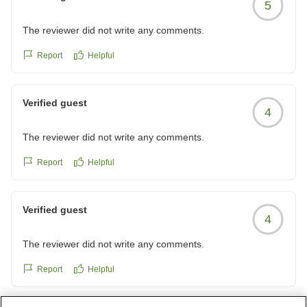
5
クチコミの詳細はこちらから
https://review.travel.rakuten.co.jp/hotel/voice/104565?
The reviewer did not write any comments.
reviewId=33123478433850
Report
Helpful
Verified guest
4
The reviewer did not write any comments.
Report
Helpful
Verified guest
4
The reviewer did not write any comments.
Report
Helpful