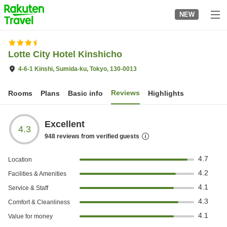
to
NEW
top
page
Lotte City Hotel Kinshicho
4-6-1 Kinshi, Sumida-ku, Tokyo, 130-0013
Reviews
Rooms
Plans
Basic info
Highlights
Excellent
4.3
948
reviews from verified guests
4.7
Location
4.2
Facilities & Amenities
4.1
Service & Staff
4.3
Comfort & Cleanliness
4.1
Value for money