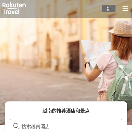
to
新
top
page
越南
的推荐酒店和景点
搜索越南酒店