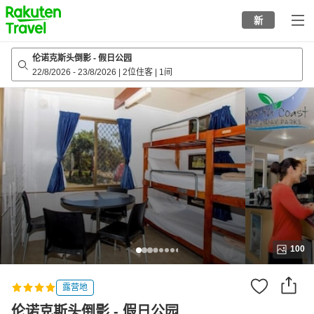
to
新
top
page
伦诺克斯头倒影 - 假日公园
22/8/2026
-
23/8/2026
|
2位住客
|
1间
100
露营地
伦诺克斯头倒影 - 假日公园